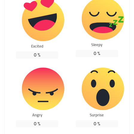
Sleepy
Excited
0
%
0
%
Angry
Surprise
0
%
0
%