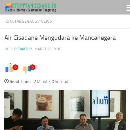
Skip to content
KOTA TANGERANG
/
NEWS
Air Cisadane Mengudara ke Mancanegara
OLEH
REDAKTUR
·
MARET 20, 2018
0
0
Read Time:
2 Minute, 0 Second