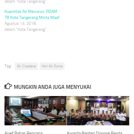
dalam "Kota Tangerang"
Kuantitas Air Menurun, PDAM
TB Kota Tangerang Minta Maaf
Agustus 13, 2018
dalam "Kota Tangerang"
Tag:
Air Cisadane
Hari Air Dunia
MUNGKIN ANDA JUGA MENYUKAI
Arief Bahas Rencana
Kwarda Banten Dorong Perda