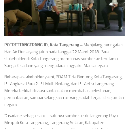
POTRETTANGERANG.ID, Kota Tangerang –
Menjelang peringatan
Hari Air Dunia yang jatuh pada tanggal 22 Maret 2018. Para
stakeholder di Kota Tangerang membahas sumber air terutama
Sungai Cisadane yang mengudara hingga ke Mancanegara.
Beberapa stakeholder yakni, PDAM Tirta Benteng Kota Tangerang,
PT Angkasa Pura 2, PT Multi Bintang, dan PT Aetra Tangerang.
Mereka terlibat diskusi santai dalam membahas pelestarian,
pemanfaatan, sampai kelangkaan air yang sudah terjadi di sejumlah
negara.
“Cisadane sebagai satu – satunya sumber air di Tangerang Raya.
Meliputi Kota Tangerang, Tangerang Selatan, Kabupaten