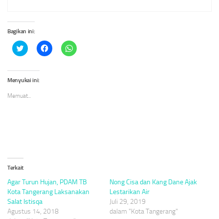
Bagikan ini:
Klik
Klik
Klik
untuk
untuk
untuk
berbagi
membagikan
berbagi
pada
di
di
Twitter(Membuka
Facebook(Membuka
WhatsApp(Membuka
di
di
di
Menyukai ini:
jendela
jendela
jendela
yang
yang
yang
Memuat...
baru)
baru)
baru)
Terkait
Agar Turun Hujan, PDAM TB
Nong Cisa dan Kang Dane Ajak
Kota Tangerang Laksanakan
Lestarikan Air
Salat Istisqa
Juli 29, 2019
Agustus 14, 2018
dalam "Kota Tangerang"