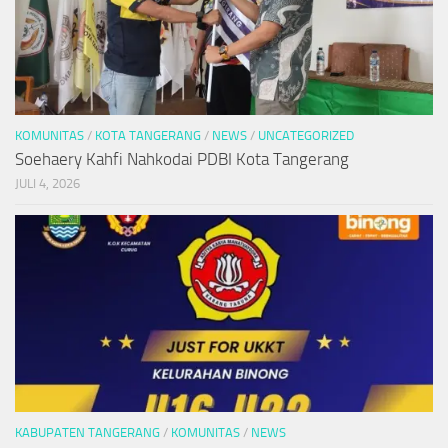
KOMUNITAS
/
KOTA TANGERANG
/
NEWS
/
UNCATEGORIZED
Soehaery Kahfi Nahkodai PDBI Kota Tangerang
JULI 4, 2026
KABUPATEN TANGERANG
/
KOMUNITAS
/
NEWS