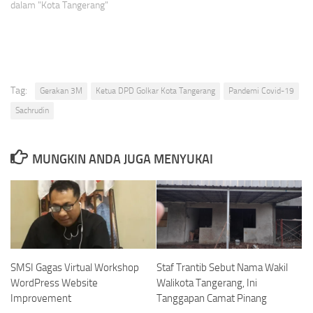
dalam "Kota Tangerang"
Tag:
Gerakan 3M
Ketua DPD Golkar Kota Tangerang
Pandemi Covid-19
Sachrudin
MUNGKIN ANDA JUGA MENYUKAI
SMSI Gagas Virtual Workshop
Staf Trantib Sebut Nama Wakil
WordPress Website
Walikota Tangerang, Ini
Improvement
Tanggapan Camat Pinang