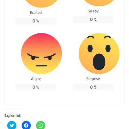
Sleepy
Excited
0
%
0
%
Angry
Surprise
0
%
0
%
Bagikan ini:
Klik
Klik
Klik
untuk
untuk
untuk