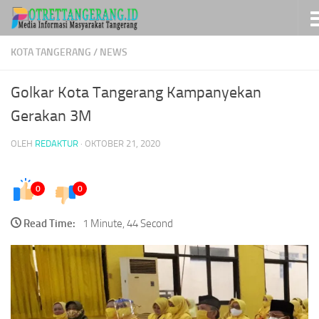
Skip to content
KOTA TANGERANG
/
NEWS
Golkar Kota Tangerang Kampanyekan
Gerakan 3M
OLEH
REDAKTUR
·
OKTOBER 21, 2020
0
0
Read Time:
1 Minute, 44 Second