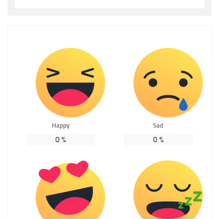
Happy
Sad
0
%
0
%