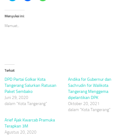
berbagi
membagikan
berbagi
pada
di
di
Twitter(Membuka
Facebook(Membuka
WhatsApp(Membuka
di
di
di
Menyukai ini:
jendela
jendela
jendela
yang
yang
yang
Memuat...
baru)
baru)
baru)
Terkait
DPD Partai Golkar Kota
Andika for Gubernur dan
Tangerang Salurkan Ratusan
Sachrudin for Walikota
Paket Sembako
Tangerang Menggema
Juni 29, 2020
dipelantikan DPK
dalam "Kota Tangerang"
Oktober 20, 2021
dalam "Kota Tangerang"
Arief Ajak Kwarcab Pramuka
Terapkan 3M
Agustus 20, 2020