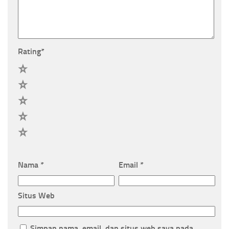
Rating
*
5
4
3
2
1
Nama
*
Email
*
Situs Web
Simpan nama, email, dan situs web saya pada