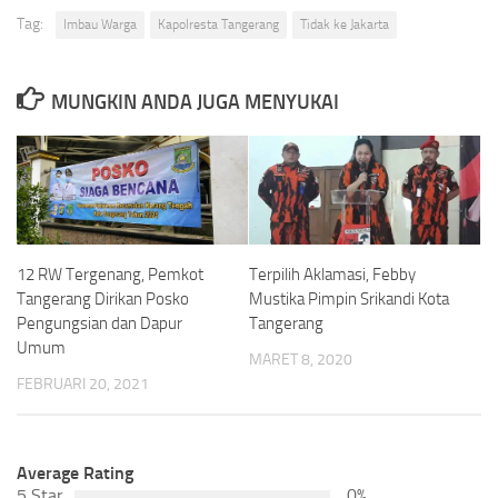
Tag:
Imbau Warga
Kapolresta Tangerang
Tidak ke Jakarta
MUNGKIN ANDA JUGA MENYUKAI
12 RW Tergenang, Pemkot
Terpilih Aklamasi, Febby
Tangerang Dirikan Posko
Mustika Pimpin Srikandi Kota
Pengungsian dan Dapur
Tangerang
Umum
MARET 8, 2020
FEBRUARI 20, 2021
Average Rating
5 Star
0%