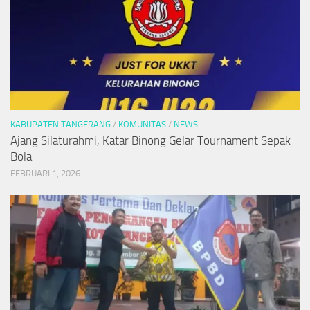
KABUPATEN TANGERANG
/
KOMUNITAS
/
NEWS
Ajang Silaturahmi, Katar Binong Gelar Tournament Sepak
Bola
FEBRUARI 1, 2026