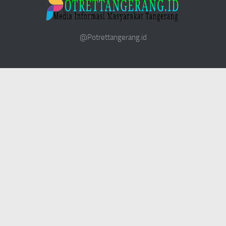
@Potrettangerang.id