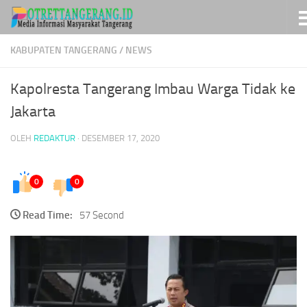
Skip to content
KABUPATEN TANGERANG
/
NEWS
Kapolresta Tangerang Imbau Warga Tidak ke
Jakarta
OLEH
REDAKTUR
·
DESEMBER 17, 2020
0
0
Read Time:
57 Second