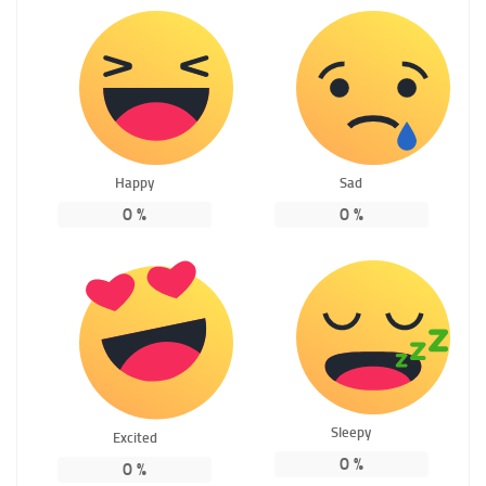
Happy
Sad
0
%
0
%
Sleepy
Excited
0
%
0
%