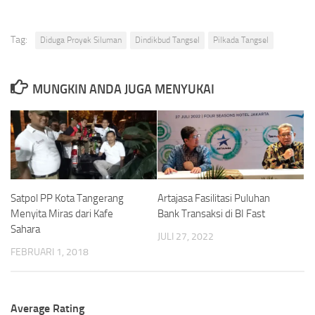
Tag:
Diduga Proyek Siluman
Dindikbud Tangsel
Pilkada Tangsel
MUNGKIN ANDA JUGA MENYUKAI
Satpol PP Kota Tangerang
Artajasa Fasilitasi Puluhan
Menyita Miras dari Kafe
Bank Transaksi di BI Fast
Sahara
JULI 27, 2022
FEBRUARI 1, 2018
Average Rating