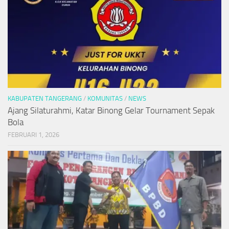
KABUPATEN TANGERANG
/
KOMUNITAS
/
NEWS
Ajang Silaturahmi, Katar Binong Gelar Tournament Sepak
Bola
FEBRUARI 1, 2026