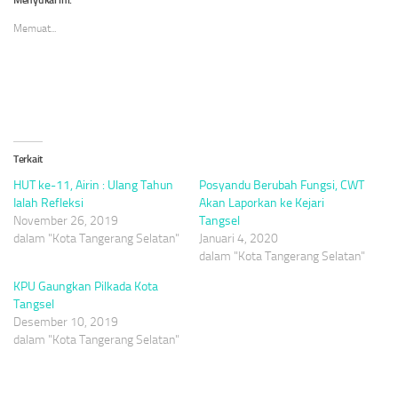
jendela
jendela
jendela
yang
yang
yang
Memuat...
baru)
baru)
baru)
Terkait
HUT ke-11, Airin : Ulang Tahun
Posyandu Berubah Fungsi, CWT
Ialah Refleksi
Akan Laporkan ke Kejari
November 26, 2019
Tangsel
dalam "Kota Tangerang Selatan"
Januari 4, 2020
dalam "Kota Tangerang Selatan"
KPU Gaungkan Pilkada Kota
Tangsel
Desember 10, 2019
dalam "Kota Tangerang Selatan"