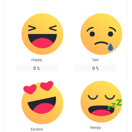
Happy
Sad
0
%
0
%
Sleepy
Excited