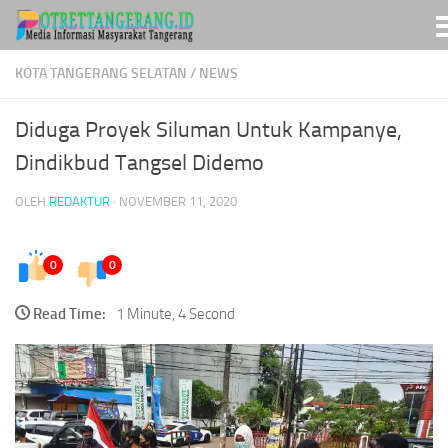
Skip to content
KOTA TANGERANG SELATAN
/
NEWS
Diduga Proyek Siluman Untuk Kampanye,
Dindikbud Tangsel Didemo
OLEH
REDAKTUR
·
NOVEMBER 11, 2020
0
0
Read Time:
1 Minute, 4 Second