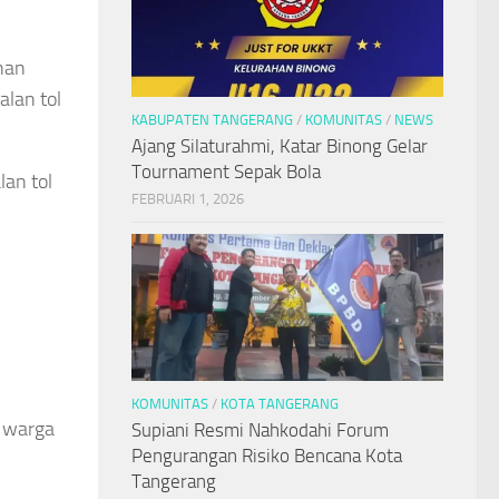
han
lan tol
KABUPATEN TANGERANG
/
KOMUNITAS
/
NEWS
Ajang Silaturahmi, Katar Binong Gelar
Tournament Sepak Bola
lan tol
FEBRUARI 1, 2026
KOMUNITAS
/
KOTA TANGERANG
i warga
Supiani Resmi Nahkodahi Forum
Pengurangan Risiko Bencana Kota
Tangerang