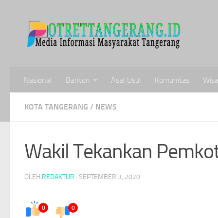
Skip to content
Nasional
Banten
Asal Usul
Komunitas
Wisa
KOTA TANGERANG
/
NEWS
Wakil Tekankan Pemko
OLEH
REDAKTUR
·
SEPTEMBER 3, 2020
0
0