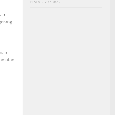
DESEMBER 27, 2025
ian
gerang
rian
camatan