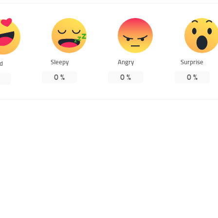
Sleepy
Angry
Surprise
ed
0
%
0
%
0
%