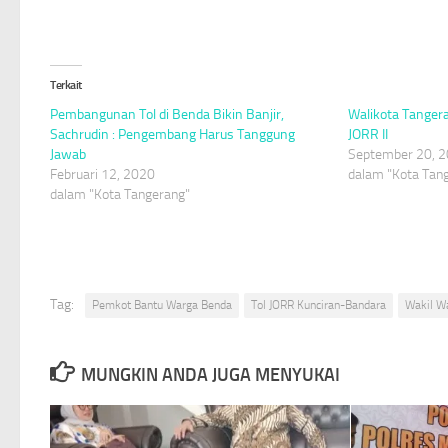
Terkait
Pembangunan Tol di Benda Bikin Banjir,
Walikota Tanger
Sachrudin : Pengembang Harus Tanggung
JORR II
Jawab
September 20, 
Februari 12, 2020
dalam "Kota Tan
dalam "Kota Tangerang"
Tag:
Pemkot Bantu Warga Benda
Tol JORR Kunciran-Bandara
Wakil W
MUNGKIN ANDA JUGA MENYUKAI