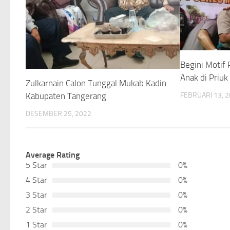
Begini Motif 
Anak di Priu
Zulkarnain Calon Tunggal Mukab Kadin
Kabupaten Tangerang
FEBRUARI 13, 
DESEMBER 25, 2022
Average Rating
5 Star
0%
4 Star
0%
3 Star
0%
2 Star
0%
1 Star
0%