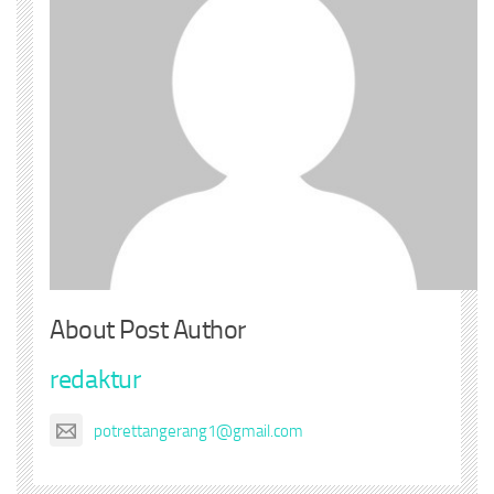
About Post Author
redaktur
potrettangerang1@gmail.com