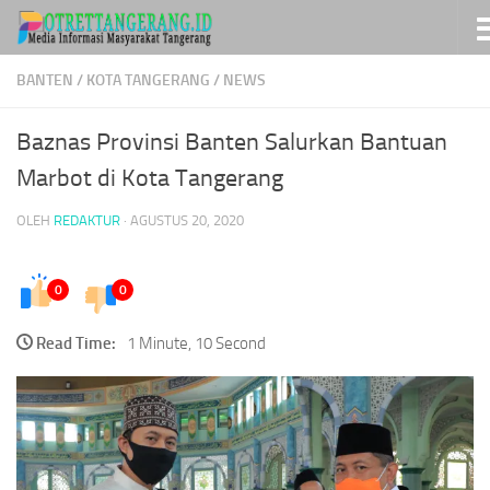
Skip to content
BANTEN
/
KOTA TANGERANG
/
NEWS
Baznas Provinsi Banten Salurkan Bantuan
Marbot di Kota Tangerang
OLEH
REDAKTUR
·
AGUSTUS 20, 2020
0
0
Read Time:
1 Minute, 10 Second