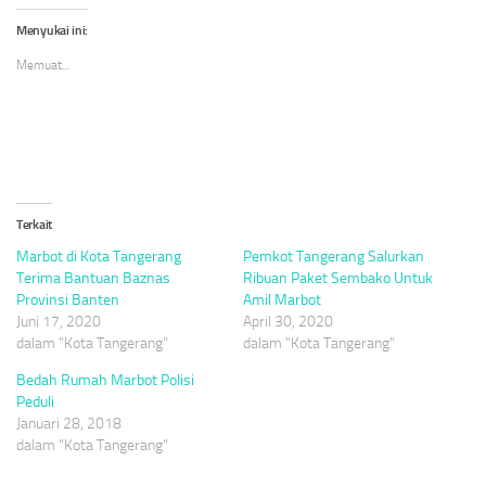
Twitter(Membuka
Facebook(Membuka
WhatsApp(Membuka
di
di
di
Menyukai ini:
jendela
jendela
jendela
yang
yang
yang
Memuat...
baru)
baru)
baru)
Terkait
Marbot di Kota Tangerang
Pemkot Tangerang Salurkan
Terima Bantuan Baznas
Ribuan Paket Sembako Untuk
Provinsi Banten
Amil Marbot
Juni 17, 2020
April 30, 2020
dalam "Kota Tangerang"
dalam "Kota Tangerang"
Bedah Rumah Marbot Polisi
Peduli
Januari 28, 2018
dalam "Kota Tangerang"