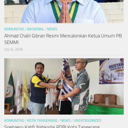
KOMUNITAS
/
NASIONAL
/
NEWS
Ahmad Chalil Gibran Resmi Mencalonkan Ketua Umum PB
SEMMI
JULI 6, 2026
KOMUNITAS
/
KOTA TANGERANG
/
NEWS
/
UNCATEGORIZED
Soehaery Kahfi Nahkodai PDBI Kota Tangerang