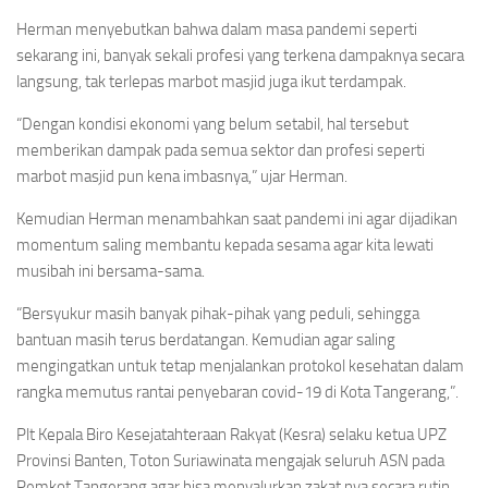
Herman menyebutkan bahwa dalam masa pandemi seperti
sekarang ini, banyak sekali profesi yang terkena dampaknya secara
langsung, tak terlepas marbot masjid juga ikut terdampak.
“Dengan kondisi ekonomi yang belum setabil, hal tersebut
memberikan dampak pada semua sektor dan profesi seperti
marbot masjid pun kena imbasnya,” ujar Herman.
Kemudian Herman menambahkan saat pandemi ini agar dijadikan
momentum saling membantu kepada sesama agar kita lewati
musibah ini bersama-sama.
“Bersyukur masih banyak pihak-pihak yang peduli, sehingga
bantuan masih terus berdatangan. Kemudian agar saling
mengingatkan untuk tetap menjalankan protokol kesehatan dalam
rangka memutus rantai penyebaran covid-19 di Kota Tangerang,”.
Plt Kepala Biro Kesejatahteraan Rakyat (Kesra) selaku ketua UPZ
Provinsi Banten, Toton Suriawinata mengajak seluruh ASN pada
Pemkot Tangerang agar bisa menyalurkan zakat nya secara rutin