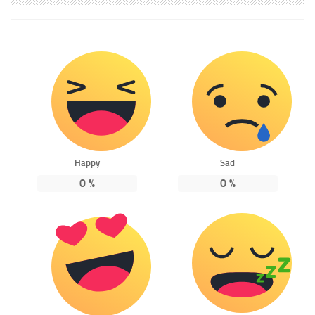
Happy
Sad
0
%
0
%