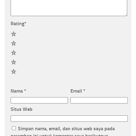
Rating
*
5
4
3
2
1
Nama
*
Email
*
Situs Web
Simpan nama, email, dan situs web saya pada
peramban ini untuk komentar saya berikutnya.