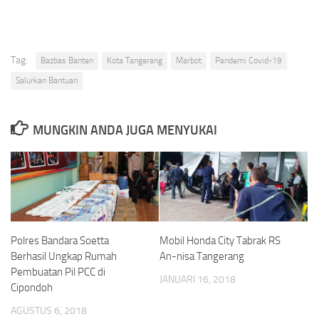
Tag:
Bazbas Banten
Kota Tangerang
Marbot
Pandemi Covid-19
Salurkan Bantuan
MUNGKIN ANDA JUGA MENYUKAI
Polres Bandara Soetta
Mobil Honda City Tabrak RS
Berhasil Ungkap Rumah
An-nisa Tangerang
Pembuatan Pil PCC di
JANUARI 16, 2018
Cipondoh
AGUSTUS 6, 2018