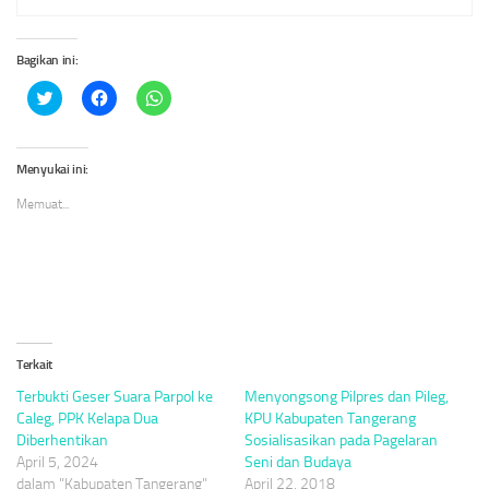
Bagikan ini:
Klik
Klik
Klik
untuk
untuk
untuk
berbagi
membagikan
berbagi
pada
di
di
Twitter(Membuka
Facebook(Membuka
WhatsApp(Membuka
di
di
di
Menyukai ini:
jendela
jendela
jendela
yang
yang
yang
Memuat...
baru)
baru)
baru)
Terkait
Terbukti Geser Suara Parpol ke
Menyongsong Pilpres dan Pileg,
Caleg, PPK Kelapa Dua
KPU Kabupaten Tangerang
Diberhentikan
Sosialisasikan pada Pagelaran
April 5, 2024
Seni dan Budaya
dalam "Kabupaten Tangerang"
April 22, 2018