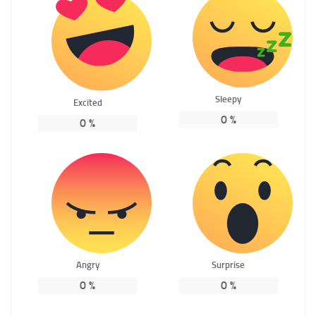
Sleepy
Excited
0
%
0
%
Angry
Surprise
0
%
0
%