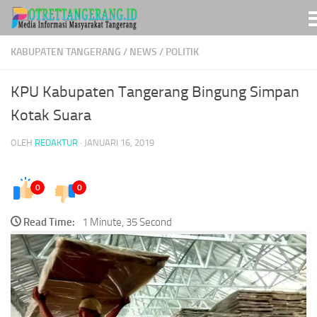
Skip to content
KABUPATEN TANGERANG
/
NEWS
/
POLITIK
KPU Kabupaten Tangerang Bingung Simpan
Kotak Suara
OLEH
REDAKTUR
·
JANUARI 16, 2019
0
0
Read Time:
1 Minute, 35 Second