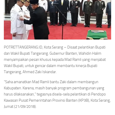
POTRETTANGERANG.ID, Kota Serang –
Disaat pelantikan Bupati
dan Wakil Bupati Tangerang. Gubernur Banten, Wahidin Halim
menyampaikan pesan khusus kepada Mad Ramli yang menjabat
Wakil Bupati, untuk gencar dalam membantu kinerja Bupati
Tangerang, Ahmed Zaki Iskandar.
“Saha amanatkan Mad Ramli bantu Zaki dalam membangun
Kabupaten. Karena, masih banyak program pembangunan yang
harus dilaksanakan,” tegasnya disela-sela pelantikan di Pendopo
Kawasan Pusat Pemerintahan Provinsi Banten (KP3B), Kota Serang,
Jumat (21/09/2018).