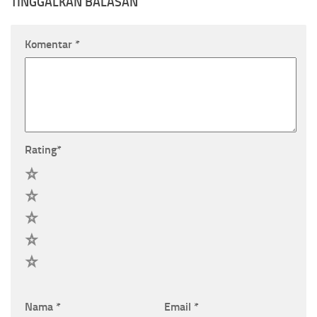
TINGGALKAN BALASAN
Komentar
*
Rating
*
5
4
3
2
1
Nama
*
Email
*