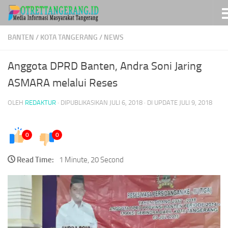
Skip to content
BANTEN
/
KOTA TANGERANG
/
NEWS
Anggota DPRD Banten, Andra Soni Jaring
ASMARA melalui Reses
OLEH
REDAKTUR
· DIPUBLIKASIKAN
JULI 6, 2018
· DI UPDATE
JULI 9, 2018
0
0
Read Time:
1 Minute, 20 Second