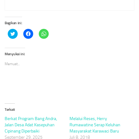
Bagikan ini:
Klik
Klik
Klik
untuk
untuk
untuk
berbagi
membagikan
berbagi
pada
di
di
Twitter(Membuka
Facebook(Membuka
WhatsApp(Membuka
di
di
di
Menyukai ini:
jendela
jendela
jendela
yang
yang
yang
Memuat...
baru)
baru)
baru)
Terkait
Berkat Program Bang Andra,
Melalui Reses, Herry
Jalan Desa Adat Kasepuhan
Rumawatine Serap Keluhan
Cipinang Diperbaiki
Masyarakat Karawaci Baru
September 29, 2025
Juli 8, 2018