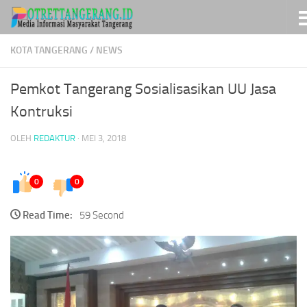
Skip to content
KOTA TANGERANG
/
NEWS
Pemkot Tangerang Sosialisasikan UU Jasa
Kontruksi
OLEH
REDAKTUR
·
MEI 3, 2018
0
0
Read Time:
59 Second