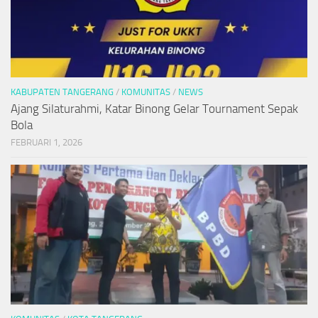
KABUPATEN TANGERANG
/
KOMUNITAS
/
NEWS
Ajang Silaturahmi, Katar Binong Gelar Tournament Sepak
Bola
FEBRUARI 1, 2026