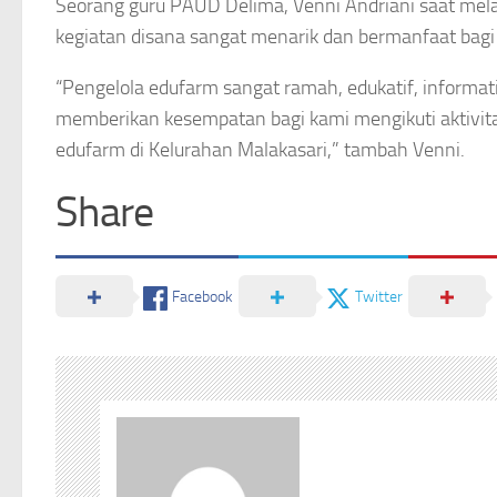
Seorang guru PAUD Delima, Venni Andriani saat me
kegiatan disana sangat menarik dan bermanfaat bag
“Pengelola edufarm sangat ramah, edukatif, informa
memberikan kesempatan bagi kami mengikuti aktivita
edufarm di Kelurahan Malakasari,” tambah Venni.
Share
Facebook
Twitter