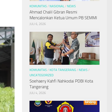
KOMUNITAS
/
NASIONAL
/
NEWS
Ahmad Chalil Gibran Resmi
Mencalonkan Ketua Umum PB SEMMI
JULI 6, 2026
KOMUNITAS
/
KOTA TANGERANG
/
NEWS
/
UNCATEGORIZED
Soehaery Kahfi Nahkodai PDBI Kota
Tangerang
JULI 4, 2026