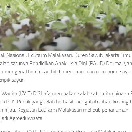
nak Nasional, Edufarm Malakasari, Duren Sawit, Jakarta Timu
 Salah satunya Pendidikan Anak Usia Dini (PAUD) Delima, ya
ajar mengenal benih dan bibit, menanam dan memanen sayur
ripik sayur.
i Wanita (KWT) D’Shafa merupakan salah satu mitra binaan
ogram PLN Peduli yang telah berhasil mengubah lahan kosong 
 hijau. Kegiatan Edufarm Malakasari meliputi penanaman,
jadi Agroeduwisata.
sampai tahun 2024, total pengunjung Edufarm Malakasari me