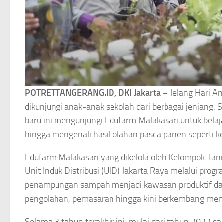
POTRETTANGERANG.ID, DKI Jakarta –
Jelang Hari A
dikunjungi anak-anak sekolah dari berbagai jenjang.
baru ini mengunjungi Edufarm Malakasari untuk bel
hingga mengenali hasil olahan pasca panen seperti ke
Edufarm Malakasari yang dikelola oleh Kelompok Tan
Unit Induk Distribusi (UID) Jakarta Raya melalui pr
penampungan sampah menjadi kawasan produktif dan
pengolahan, pemasaran hingga kini berkembang men
Selama 3 tahun terakhir ini, mulai dari tahun 2022 