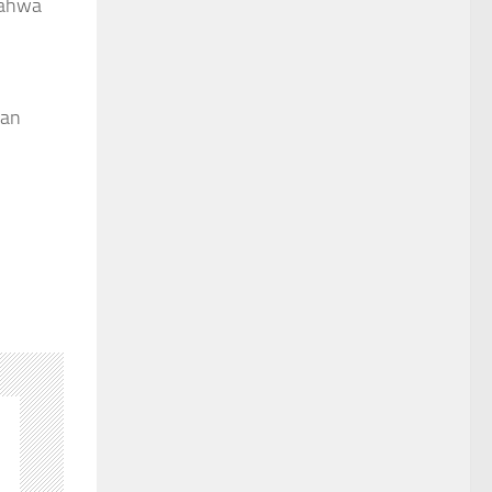
bahwa
kan