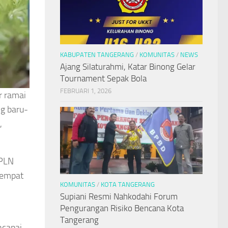
KABUPATEN TANGERANG
/
KOMUNITAS
/
NEWS
Ajang Silaturahmi, Katar Binong Gelar
Tournament Sepak Bola
FEBRUARI 1, 2026
r ramai
ng baru-
,
 PLN
tempat
KOMUNITAS
/
KOTA TANGERANG
Supiani Resmi Nahkodahi Forum
Pengurangan Risiko Bencana Kota
Tangerang
ncapai