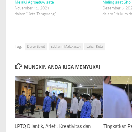
Melalui Agroeduwisata
Maling saat Sho
November 15, 2021
Desember 5, 20
dalam "Kota Tangerang"
dalam "Hukum da
Tag:
Duren Sawit
Edufarm Malakasari
Lahan Kota
MUNGKIN ANDA JUGA MENYUKAI
LPTQ Dilantik, Arief : Kreativitas dan
Tingkatkan P