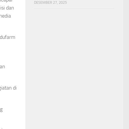
DESEMBER 27, 2025
isi dan
media
Edufarm
tan
atan di
ng