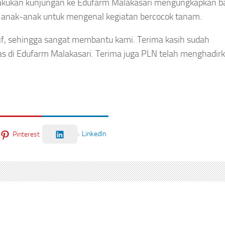
lakukan kunjungan ke Edufarm Malakasari mengungkapkan 
i anak-anak untuk mengenal kegiatan bercocok tanam.
tif, sehingga sangat membantu kami. Terima kasih sudah
s di Edufarm Malakasari. Terima juga PLN telah menghadir
LinkedIn
Pinterest