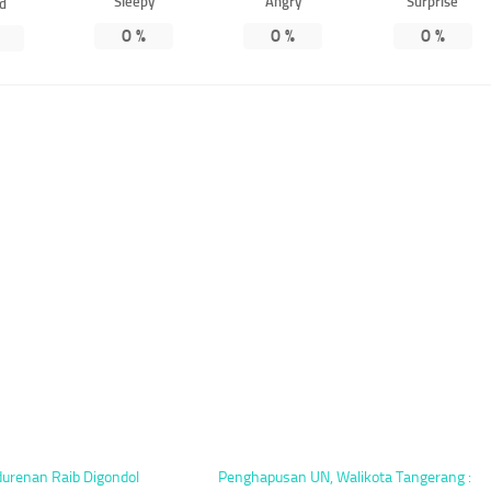
Sleepy
Angry
Surprise
ed
0
%
0
%
0
%
urenan Raib Digondol
Penghapusan UN, Walikota Tangerang :