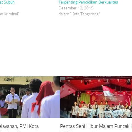
lat Subuh
Terpenting Pendidikan Berkualitas
21
Desember 12, 2019
n Kriminal"
dalam "Kota Tangerang"
elayanan, PMI Kota
Pentas Seni Hibur Malam Puncak