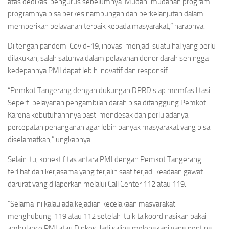
atas dedikasi pengurus sebelumnya. Mudah-mudahan program-
programnya bisa berkesinambungan dan berkelanjutan dalam
memberikan pelayanan terbaik kepada masyarakat,” harapnya.
Di tengah pandemi Covid-19, inovasi menjadi suatu hal yang perlu
dilakukan, salah satunya dalam pelayanan donor darah sehingga
kedepannya PMI dapat lebih inovatif dan responsif.
“Pemkot Tangerang dengan dukungan DPRD siap memfasilitasi.
Seperti pelayanan pengambilan darah bisa ditanggung Pemkot.
Karena kebutuhannnya pasti mendesak dan perlu adanya
percepatan penanganan agar lebih banyak masyarakat yang bisa
diselamatkan,” ungkapnya.
Selain itu, konektifitas antara PMI dengan Pemkot Tangerang
terlihat dari kerjasama yang terjalin saat terjadi keadaan gawat
darurat yang dilaporkan melalui Call Center 112 atau 119.
“Selama ini kalau ada kejadian kecelakaan masyarakat
menghubungi 119 atau 112 setelah itu kita koordinasikan pakai
ambulance PMI atau Dinkes. Jadi saling melengkapi yang penting