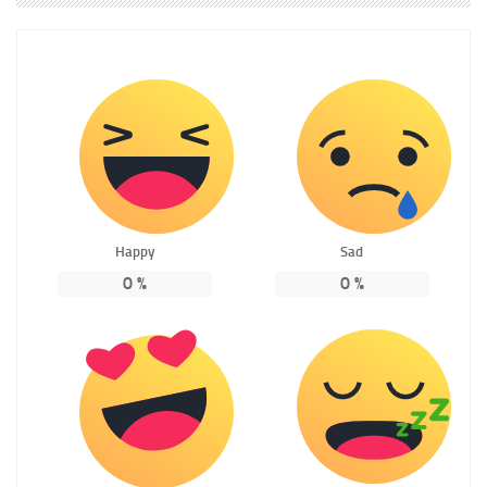
Happy
Sad
0
%
0
%