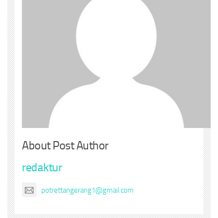
About Post Author
redaktur
potrettangerang1@gmail.com