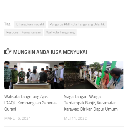
Tag:
Diharapkan Inovatif
Pengurus PMI Kota Tangerang Dilantik
Responsif Kemanusiaan
Walikota Tangerang
MUNGKIN ANDA JUGA MENYUKAI
Walikota Tangerang Ajak
Siaga Tangani Warga
IDAQU Kembangkan Generasi
Terdampak Banjir, Kecamatan
Qurani
Karawaci Dirikan Dapur Umum
MARET 5, 2021
MEI 11, 2022