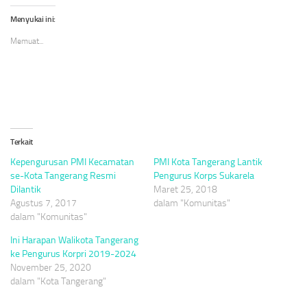
Twitter(Membuka
Facebook(Membuka
WhatsApp(Membuka
di
di
di
Menyukai ini:
jendela
jendela
jendela
yang
yang
yang
Memuat...
baru)
baru)
baru)
Terkait
Kepengurusan PMI Kecamatan
PMI Kota Tangerang Lantik
se-Kota Tangerang Resmi
Pengurus Korps Sukarela
Dilantik
Maret 25, 2018
Agustus 7, 2017
dalam "Komunitas"
dalam "Komunitas"
Ini Harapan Walikota Tangerang
ke Pengurus Korpri 2019-2024
November 25, 2020
dalam "Kota Tangerang"