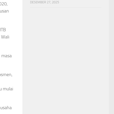
DESEMBER 27, 2025
020,
pusan
HTB
 Wali
h masa
losmen,
u mulai
 usaha