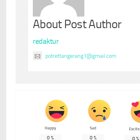
About Post Author
redaktur
potrettangerang1@gmail.com
Happy
Sad
Excit
0
%
0
%
0
%