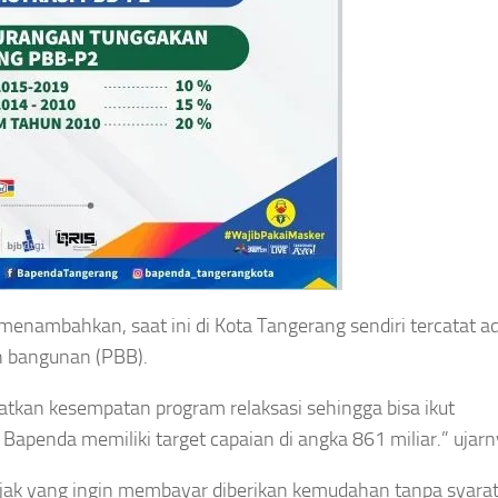
enambahkan, saat ini di Kota Tangerang sendiri tercatat a
an bangunan (PBB).
atkan kesempatan program relaksasi sehingga bisa ikut
 Bapenda memiliki target capaian di angka 861 miliar.” ujar
pajak yang ingin membayar diberikan kemudahan tanpa syara