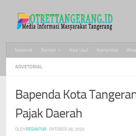
Skip to content
Nasional
Banten
Asal Usul
Komunitas
Wisa
ADVETORIAL
Bapenda Kota Tangerang
Pajak Daerah
OLEH
REDAKTUR
·
OKTOBER 28, 2020