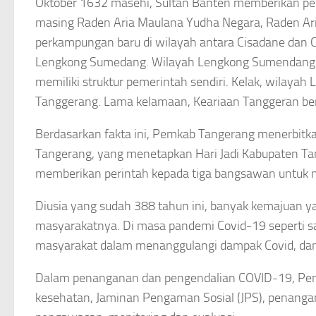
Oktober 1632 masehi, Sultan Banten memberikan per
masing Raden Aria Maulana Yudha Negara, Raden Ar
perkampungan baru di wilayah antara Cisadane dan Ci
Lengkong Sumedang. Wilayah Lengkong Sumendang d
memiliki struktur pemerintah sendiri. Kelak, wilaya
Tanggerang. Lama kelamaan, Keariaan Tanggeran ber
Berdasarkan fakta ini, Pemkab Tangerang menerbitk
Tangerang, yang menetapkan Hari Jadi Kabupaten Tan
memberikan perintah kepada tiga bangsawan untuk 
Diusia yang sudah 388 tahun ini, banyak kemajuan 
masyarakatnya. Di masa pandemi Covid-19 seperti sa
masyarakat dalam menanggulangi dampak Covid, dan
Dalam penanganan dan pengendalian COVID-19, Pemk
kesehatan, Jaminan Pengaman Sosial (JPS), penang