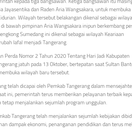
intah kepada tiga bangsawan. Ketiga bangsawan itu masin
ia Jayasentika dan Raden Aria Wangsakara, untuk membuka
durian. Wilayah tersebut belakangan dikenal sebagai wilay
i bawah pimpinan Aria Wangsakara inipun berkembang pe
h Lengkong Sumedang ini dikenal sebagai wilayah Keariaan
ubah lafal menjadi Tangerang.
an Perda Nomor 2 Tahun 2020 Tentang Hari Jadi Kabupaten
gerang jatuh pada 13 Oktober, bertepatan saat Sultan Ban
membuka wilayah baru tersebut.
yang telah dicapai oleh Pemkab Tangerang dalam mensejaht
at ini, pemerintah terus memberikan pelayanan terbaik kep
 tetap menjalankan sejumlah program unggulan.
ab Tangerang telah menjalankan sejumlah kebijakan dibi
anan dampak ekonomi, penanganan pendidikan dan terus me