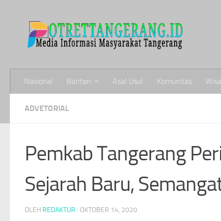
Skip to content
Nasional
Banten
Asal Usul
Komunitas
Wisa
ADVETORIAL
Pemkab Tangerang Perin
Sejarah Baru, Semanga
OLEH
REDAKTUR
·
OKTOBER 14, 2020