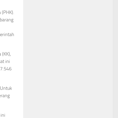
 (PHK).
 barang
erintah
 (KK),
t ini
47.546
 Untuk
erang
ini