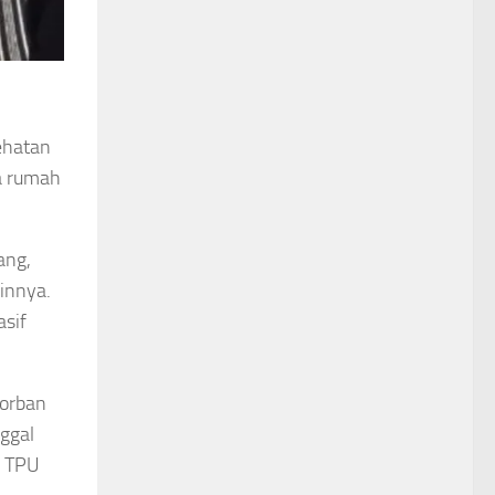
ehatan
a rumah
ang,
innya.
asif
korban
ggal
n TPU