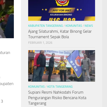
KABUPATEN TANGERANG
/
KOMUNITAS
/
NEWS
Ajang Silaturahmi, Katar Binong Gelar
Tournament Sepak Bola
FEBRUARI 1, 2026
n
aturan
n
abupaten
KOMUNITAS
/
KOTA TANGERANG
Supiani Resmi Nahkodahi Forum
Pengurangan Risiko Bencana Kota
13
Tangerang