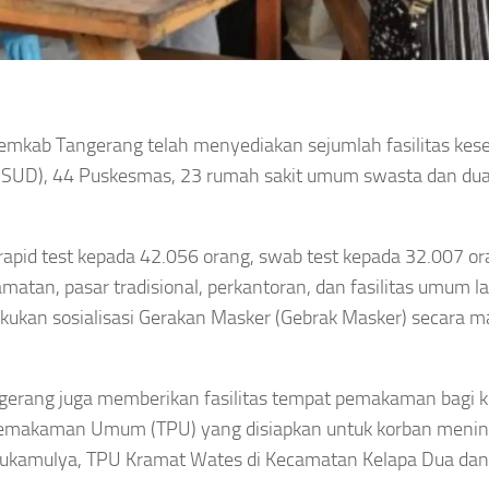
mkab Tangerang telah menyediakan sejumlah fasilitas kes
(RSUD), 44 Puskesmas, 23 rumah sakit umum swasta dan du
apid test kepada 42.056 orang, swab test kepada 32.007 or
atan, pasar tradisional, perkantoran, dan fasilitas umum la
ukan sosialisasi Gerakan Masker (Gebrak Masker) secara m
ngerang juga memberikan fasilitas tempat pemakaman bagi 
Pemakaman Umum (TPU) yang disiapkan untuk korban menin
an Sukamulya, TPU Kramat Wates di Kecamatan Kelapa Dua da