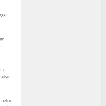
ngga
lan
at
rta
yarkan
mbelian