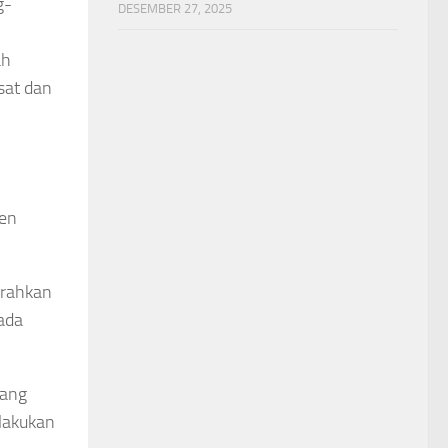
g-
DESEMBER 27, 2025
ah
sat dan
ten
erahkan
ada
dang
lakukan