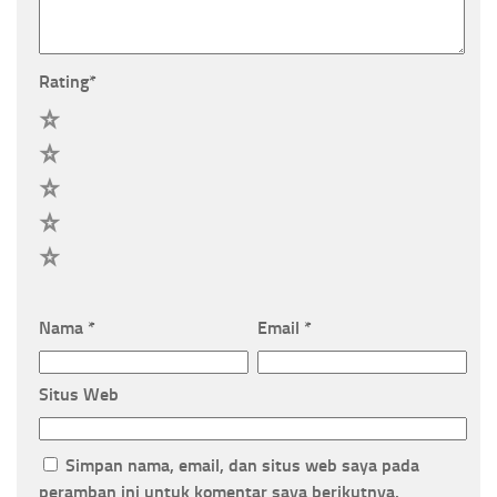
Rating
*
5
4
3
2
1
Nama
*
Email
*
Situs Web
Simpan nama, email, dan situs web saya pada
peramban ini untuk komentar saya berikutnya.