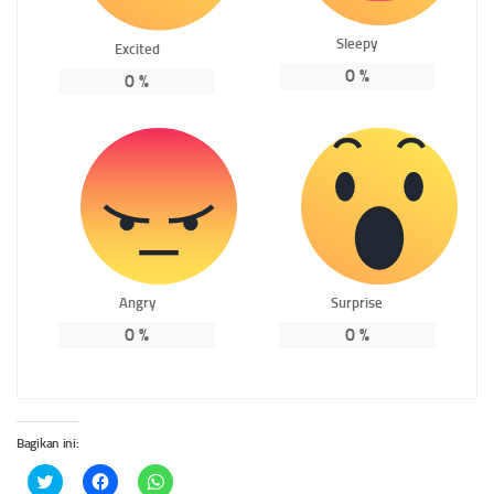
Sleepy
Excited
0
%
0
%
Angry
Surprise
0
%
0
%
Bagikan ini:
Klik
Klik
Klik
untuk
untuk
untuk