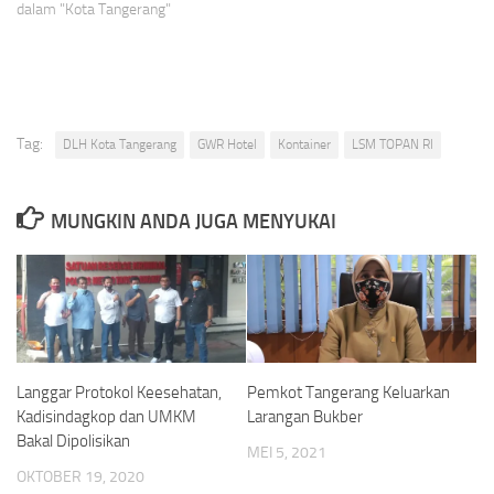
dalam "Kota Tangerang"
Tag:
DLH Kota Tangerang
GWR Hotel
Kontainer
LSM TOPAN RI
MUNGKIN ANDA JUGA MENYUKAI
Langgar Protokol Keesehatan,
Pemkot Tangerang Keluarkan
Kadisindagkop dan UMKM
Larangan Bukber
Bakal Dipolisikan
MEI 5, 2021
OKTOBER 19, 2020