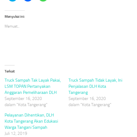
berbagi
membagikan
berbagi
pada
di
di
Twitter(Membuka
Facebook(Membuka
WhatsApp(Membuka
di
di
di
Menyukai ini:
jendela
jendela
jendela
yang
yang
yang
Memuat...
baru)
baru)
baru)
Terkait
Truck Sampah Tak Layak Pakai,
Truck Sampah Tidak Layak, Ini
LSM TOPAN Pertanyakan
Penjalasan DLH Kota
Anggaran Pemeliharaan DLH
Tangerang
September 16, 2020
September 16, 2020
dalam "Kota Tangerang"
dalam "Kota Tangerang"
Pelayanan Dihentikan, DLH
Kota Tangerang Akan Edukasi
Warga Tangani Sampah
Juli 12, 2019