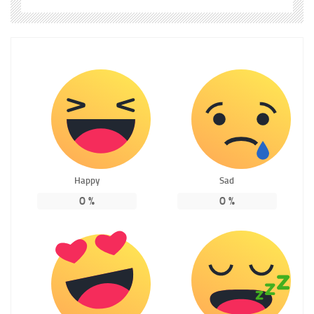
Happy
Sad
0
%
0
%