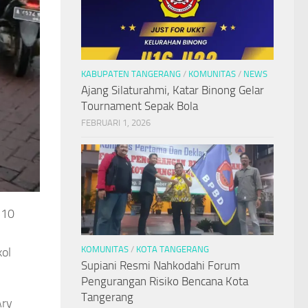
KABUPATEN TANGERANG
/
KOMUNITAS
/
NEWS
Ajang Silaturahmi, Katar Binong Gelar
Tournament Sepak Bola
FEBRUARI 1, 2026
510
KOMUNITAS
/
KOTA TANGERANG
kol
Supiani Resmi Nahkodahi Forum
Pengurangan Risiko Bencana Kota
Tangerang
Ary