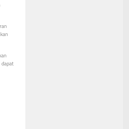
h
aran
akan
kan
 dapat