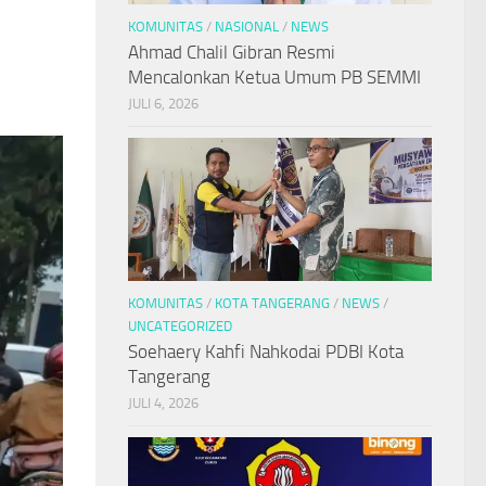
KOMUNITAS
/
NASIONAL
/
NEWS
Ahmad Chalil Gibran Resmi
Mencalonkan Ketua Umum PB SEMMI
JULI 6, 2026
KOMUNITAS
/
KOTA TANGERANG
/
NEWS
/
UNCATEGORIZED
Soehaery Kahfi Nahkodai PDBI Kota
Tangerang
JULI 4, 2026