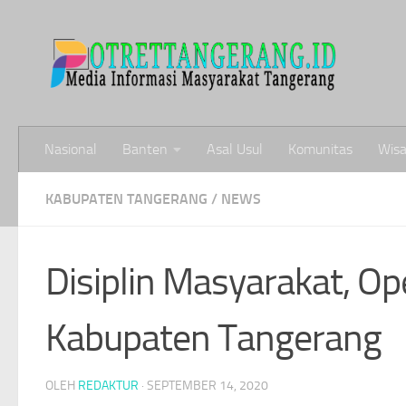
Skip to content
Nasional
Banten
Asal Usul
Komunitas
Wisa
KABUPATEN TANGERANG
/
NEWS
Disiplin Masyarakat, Ope
Kabupaten Tangerang
OLEH
REDAKTUR
·
SEPTEMBER 14, 2020