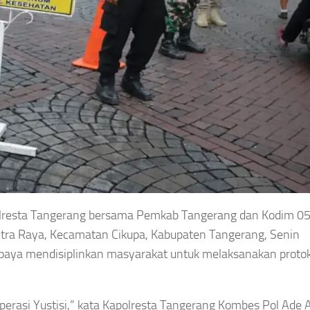
resta Tangerang bersama Pemkab Tangerang dan Kodim 0
Citra Raya, Kecamatan Cikupa, Kabupaten Tangerang, Senin
i upaya mendisiplinkan masyarakat untuk melaksanakan proto
r Operasi Yustisi,” kata Kapolresta Tangerang Kombes Pol Ade 