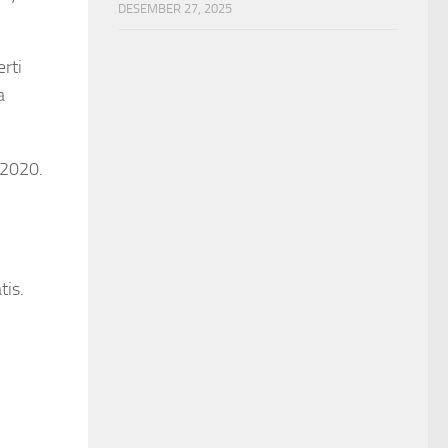
DESEMBER 27, 2025
rti
a
 2020.
tis.
.