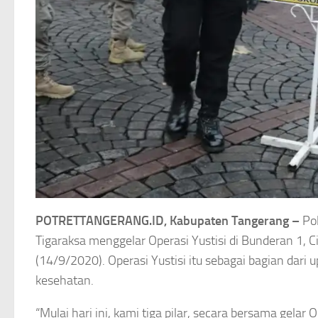
POTRETTANGERANG.ID, Kabupaten Tangerang –
Pol
Tigaraksa menggelar Operasi Yustisi di Bunderan 1, 
(14/9/2020). Operasi Yustisi itu sebagai bagian dar
kesehatan.
“Mulai hari ini, kami tiga pilar, secara bersama gela