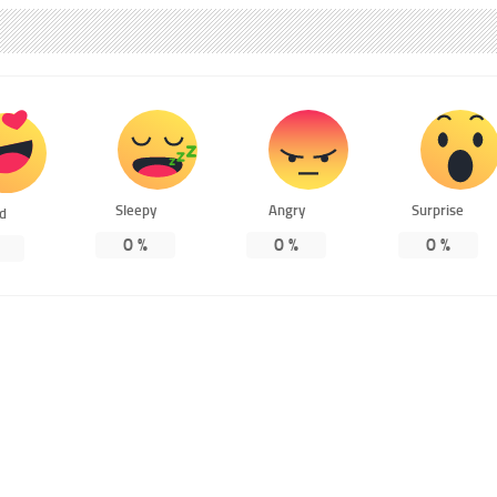
Sleepy
Angry
Surprise
ed
0
%
0
%
0
%