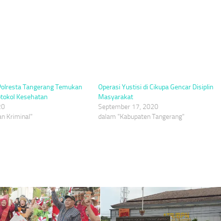
 Polresta Tangerang Temukan
Operasi Yustisi di Cikupa Gencar Disiplin
otokol Kesehatan
Masyarakat
20
September 17, 2020
n Kriminal"
dalam "Kabupaten Tangerang"