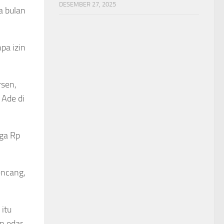
DESEMBER 27, 2025
a bulan
pa izin
rsen,
 Ade di
gga Rp
encang,
itu
n edar