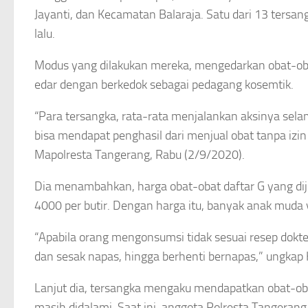
Jayanti, dan Kecamatan Balaraja. Satu dari 13 tersa
lalu.
Modus yang dilakukan mereka, mengedarkan obat-obat 
edar dengan berkedok sebagai pedagang kosemtik.
“Para tersangka, rata-rata menjalankan aksinya sel
bisa mendapat penghasil dari menjual obat tanpa izin 
Mapolresta Tangerang, Rabu (2/9/2020).
Dia menambahkan, harga obat-obat daftar G yang dij
4000 per butir. Dengan harga itu, banyak anak muda
“Apabila orang mengonsumsi tidak sesuai resep dokt
dan sesak napas, hingga berhenti bernapas,” ungkap
Lanjut dia, tersangka mengaku mendapatkan obat-obat
masih didalami. Saat ini, anggota Polresta Tangeran