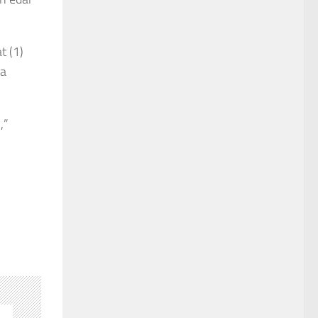
t (1)
ra
,”