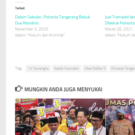
Terkait
Dalam Sebulan, Polresta Tangerang Bekuk
Jual Tramadol da
Dua Residivis
Dibekuk Polrest
November 3, 2020
Maret 26, 2021
dalam "Hukum dan Kriminal"
dalam "Hukum da
Tag:
13 Tersangka
Kedok Kosmetik
Obat Daftar G
Polresta Tange
MUNGKIN ANDA JUGA MENYUKAI