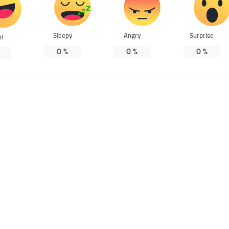
Sleepy
Angry
Surprise
ed
0
%
0
%
0
%