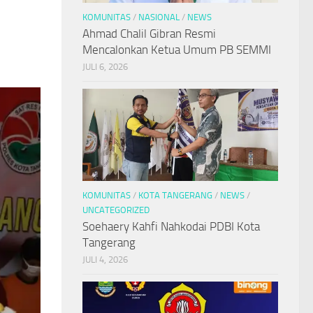
KOMUNITAS
/
NASIONAL
/
NEWS
Ahmad Chalil Gibran Resmi
Mencalonkan Ketua Umum PB SEMMI
JULI 6, 2026
KOMUNITAS
/
KOTA TANGERANG
/
NEWS
/
UNCATEGORIZED
Soehaery Kahfi Nahkodai PDBI Kota
Tangerang
JULI 4, 2026