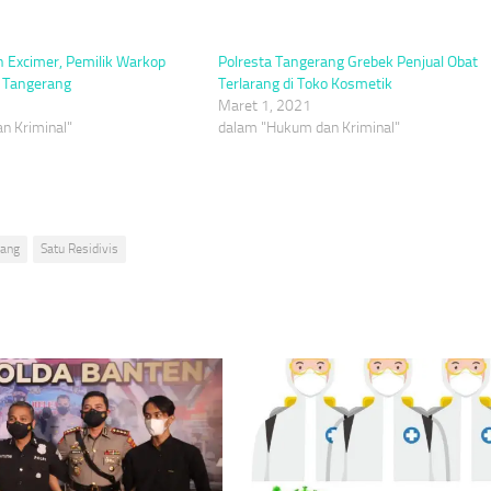
n Excimer, Pemilik Warkop
Polresta Tangerang Grebek Penjual Obat
a Tangerang
Terlarang di Toko Kosmetik
Maret 1, 2021
n Kriminal"
dalam "Hukum dan Kriminal"
rang
Satu Residivis