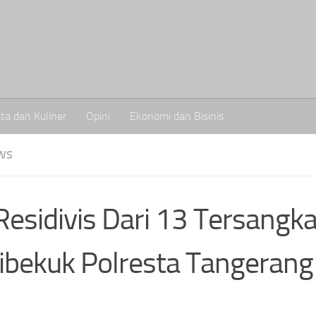
ta dan Kuliner
Opini
Ekonomi dan Bisinis
WS
esidivis Dari 13 Tersangk
Dibekuk Polresta Tangerang