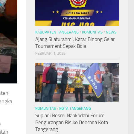
KABUPATEN TANGERANG
/
KOMUNITAS
/
NEWS
Ajang Silaturahmi, Katar Binong Gelar
Tournament Sepak Bola
FEBRUARI 1, 2026
nten
sangka
KOMUNITAS
/
KOTA TANGERANG
Supiani Resmi Nahkodahi Forum
Pengurangan Risiko Bencana Kota
u
Tangerang
atan