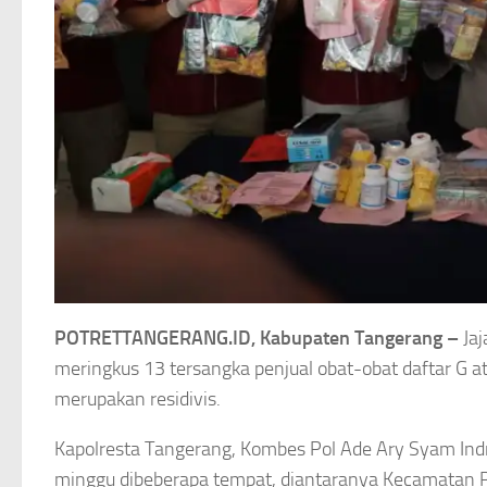
POTRETTANGERANG.ID, Kabupaten Tangerang –
Jaj
meringkus 13 tersangka penjual obat-obat daftar G at
merupakan residivis.
Kapolresta Tangerang, Kombes Pol Ade Ary Syam Indr
minggu dibeberapa tempat, diantaranya Kecamatan 