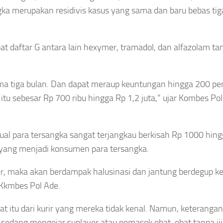
ngka merupakan residivis kasus yang sama dan baru bebas tig
daftar G antara lain hexymer, tramadol, dan alfazolam tan
ama tiga bulan. Dan dapat meraup keuntungan hingga 200 pe
itu sebesar Rp 700 ribu hingga Rp 1,2 juta,” ujar Kombes Pol
ual para tersangka sangat terjangkau berkisah Rp 1000 hin
 yang menjadi konsumen para tersangka.
er, maka akan berdampak halusinasi dan jantung berdegup k
 Kkmbes Pol Ade.
 itu dari kurir yang mereka tidak kenal. Namun, keterangan 
g sedang mengejar suplayer atau pemasok obat-obat tanpa iji