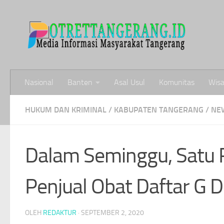
Skip to content
Nasional
Banten
Asal Usul
Komunitas
Wisa
HUKUM DAN KRIMINAL
/
KABUPATEN TANGERANG
/
NE
Dalam Seminggu, Satu R
Penjual Obat Daftar G 
OLEH
REDAKTUR
·
SEPTEMBER 2, 2020