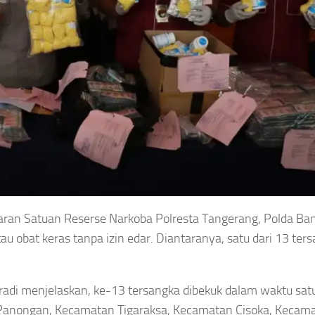
aran Satuan Reserse Narkoba Polresta Tangerang, Polda Ba
au obat keras tanpa izin edar. Diantaranya, satu dari 13 ter
adi menjelaskan, ke-13 tersangka dibekuk dalam waktu sat
Panongan, Kecamatan Tigaraksa, Kecamatan Cisoka, Kecam