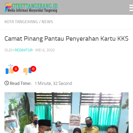
Skip to content
KOTA TANGERANG
/
NEWS
Camat Pinang Pantau Penyerahan Kartu KKS
OLEH
REDAKTUR
·
MEI 6, 2020
0
0
Read Time:
1 Minute, 32 Second