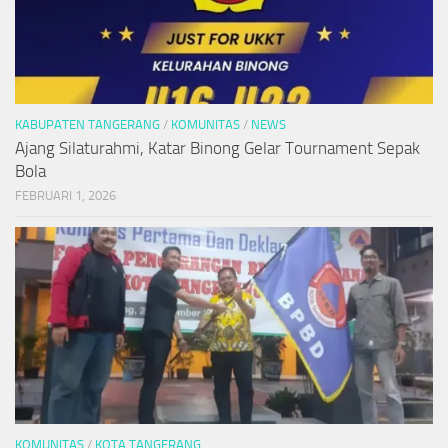
KABUPATEN TANGERANG
/
KOMUNITAS
/
NEWS
Ajang Silaturahmi, Katar Binong Gelar Tournament Sepak
Bola
FEBRUARI 1, 2026
KOMUNITAS
/
KOTA TANGERANG