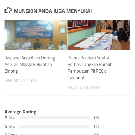
MUNGKIN ANDA JUGA MENYUKAI
Rispanel Arya Akan Dorong
Polres Bandara Soetta
Aspirasi Warga Kelurahan
Berhasil Ungkap Rumah
Binong
Pembuatan Pil PCC di
Cipondoh
JANUARI 22, 2020
AGUSTUS 6, 2018
Average Rating
5 Star
0%
4 Star
0%