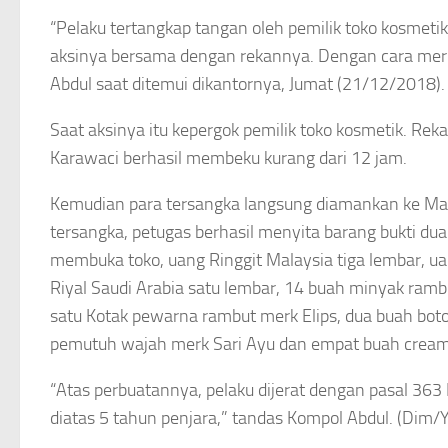
“Pelaku tertangkap tangan oleh pemilik toko kosmeti
aksinya bersama dengan rekannya. Dengan cara merus
Abdul saat ditemui dikantornya, Jumat (21/12/2018).
Saat aksinya itu kepergok pemilik toko kosmetik. Rekan
Karawaci berhasil membeku kurang dari 12 jam.
Kemudian para tersangka langsung diamankan ke Mark
tersangka, petugas berhasil menyita barang bukti du
membuka toko, uang Ringgit Malaysia tiga lembar, uan
Riyal Saudi Arabia satu lembar, 14 buah minyak ra
satu Kotak pewarna rambut merk Elips, dua buah botol
pemutuh wajah merk Sari Ayu dan empat buah cream 
“Atas perbuatannya, pelaku dijerat dengan pasal 
diatas 5 tahun penjara,” tandas Kompol Abdul. (Dim/Y