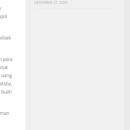
DESEMBER 27, 2025
n
mpol
Polsek
i para
ntuk
, uang
atsby,
t buah
caman