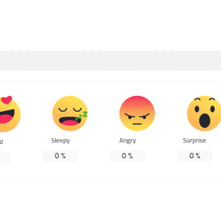
Sleepy
Angry
Surprise
ed
0
%
0
%
0
%