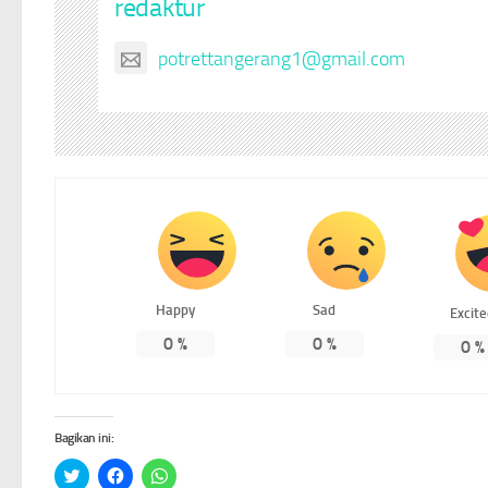
redaktur
potrettangerang1@gmail.com
Happy
Sad
Excit
0
%
0
%
0
%
Bagikan ini:
Klik
Klik
Klik
untuk
untuk
untuk