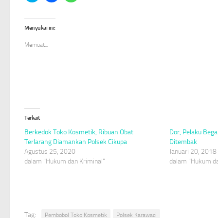
berbagi
membagikan
berbagi
pada
di
di
Twitter(Membuka
Facebook(Membuka
WhatsApp(Membuka
di
di
di
Menyukai ini:
jendela
jendela
jendela
yang
yang
yang
baru)
baru)
baru)
Memuat...
Terkait
Berkedok Toko Kosmetik, Ribuan Obat
Dor, Pelaku Bega
Terlarang Diamankan Polsek Cikupa
Ditembak
Agustus 25, 2020
Januari 20, 2018
dalam "Hukum dan Kriminal"
dalam "Hukum da
Tag:
Pembobol Toko Kosmetik
Polsek Karawaci