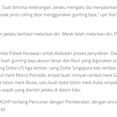
k. Saat dimintai keterangan, pelaku mengaku dia menjalanka
ak pintu rolling door menggunakan gunting baja,” ujar Ko
 pelaku berhasil melarikan diri. Meski telah melarikan diri, 
as Polsek Karawaci untuk dilakukan proses penyidikan. Dar
a buah gunting baja ukuran besar dan Kecil yang digunakan u
g Dollar US tiga lembar, uang Dollar Singapura satu lembar
mbut merk Morris Pomade, empat buah minyak rambut merk G
 lotion merk Nivea, satu buah botol lotion merk Aulia, empa
wajah yang diambil pelaku di dalam toko.
363 KUHP tentang Pencurian dengan Pemberatan, dengan an
ip)