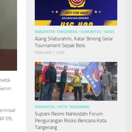
KABUPATEN TANGERANG
/
KOMUNITAS
/
NEWS
Ajang Silaturahmi, Katar Binong Gelar
Tournament Sepak Bola
FEBRUARI 1, 2026
metik
 Senin
KOMUNITAS
/
KOTA TANGERANG
rinisal
Supiani Resmi Nahkodahi Forum
RW 09,
Pengurangan Risiko Bencana Kota
Tangerang