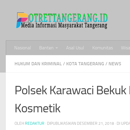
Skip to content
Nasional
Banten
Asal Usul
Komunitas
Wisa
HUKUM DAN KRIMINAL
/
KOTA TANGERANG
/
NEWS
Polsek Karawaci Bekuk
Kosmetik
OLEH
REDAKTUR
· DIPUBLIKASIKAN
DESEMBER 21, 2018
· DI UP