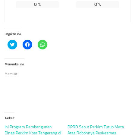
0
%
0
%
Bagikan ini:
Klik
Klik
Klik
untuk
untuk
untuk
berbagi
membagikan
berbagi
pada
di
di
Twitter(Membuka
Facebook(Membuka
WhatsApp(Membuka
di
di
di
Menyukai ini:
jendela
jendela
jendela
yang
yang
yang
Memuat...
baru)
baru)
baru)
Terkait
Ini Program Pembangunan
DPRD Sebut Perkim Tutup Mata
Dinas Perkim Kota Tangerang di
Atas Robohnya Puskesmas