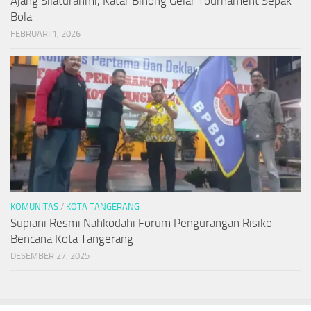
Ajang Silaturahmi, Katar Binong Gelar Tournament Sepak
Bola
FEBRUARI 1, 2026
KOMUNITAS
/
KOTA TANGERANG
Supiani Resmi Nahkodahi Forum Pengurangan Risiko
Bencana Kota Tangerang
DESEMBER 27, 2025