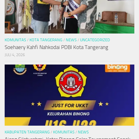
KOMUNITAS
/
KOTA TANGERANG
/
NEWS
/
UNCATEGORIZED
Soehaery Kahfi Nahkodai PDBI Kota Tangerang
JULI 4, 2026
KABUPATEN TANGERANG
/
KOMUNITAS
/
NEWS