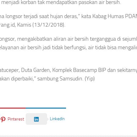
a menjadi korban tak mendapatkan pasokan air bersih.
na longsor terjadi saat hujan deras,” kata Kabag Humas PD
ang.id, Kamis (13/12/2018).
ongsor, mengakibatkan aliran air bersih terganggua di sejumla
anan air bersih jadi tidak berfungsi, air tidak bisa mengalir
 Batuceper, Duta Garden, Komplek Basecamp BIP dan sekitarn
kan diperbaiki,” sambung Samsudin. (Yip)
LinkedIn
Pinterest