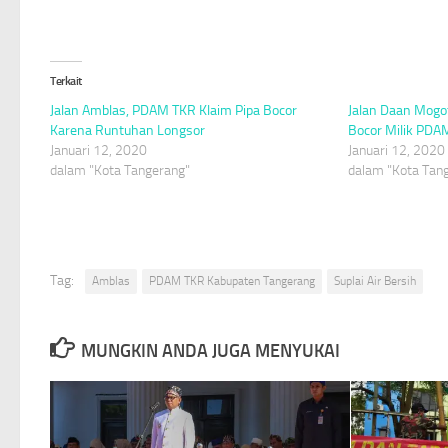
Terkait
Jalan Amblas, PDAM TKR Klaim Pipa Bocor
Jalan Daan Mogot
Karena Runtuhan Longsor
Bocor Milik PDA
Januari 12, 2020
Januari 12, 2020
dalam "Kota Tangerang"
dalam "Kota Tan
Tag:
Amblas
PDAM TKR Kabupaten Tangerang
Suplai Air Bersih
MUNGKIN ANDA JUGA MENYUKAI