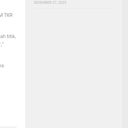
DESEMBER 27, 2025
AM TKR
h titik,
,”
ya.