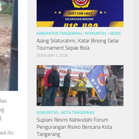
KABUPATEN TANGERANG
/
KOMUNITAS
/
NEWS
Ajang Silaturahmi, Katar Binong Gelar
Tournament Sepak Bola
FEBRUARI 1, 2026
las
ng.
KOMUNITAS
/
KOTA TANGERANG
).
Supiani Resmi Nahkodahi Forum
Pengurangan Risiko Bencana Kota
wa itu
Tangerang