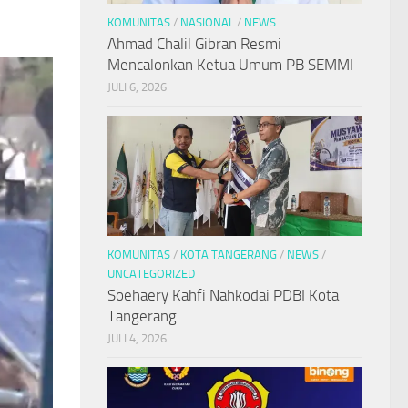
KOMUNITAS
/
NASIONAL
/
NEWS
Ahmad Chalil Gibran Resmi
Mencalonkan Ketua Umum PB SEMMI
JULI 6, 2026
KOMUNITAS
/
KOTA TANGERANG
/
NEWS
/
UNCATEGORIZED
Soehaery Kahfi Nahkodai PDBI Kota
Tangerang
JULI 4, 2026