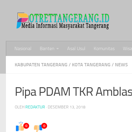
Skip to content
Nasional
Banten
Asal Usul
Komunitas
Wisa
KABUPATEN TANGERANG
/
KOTA TANGERANG
/
NEWS
Pipa PDAM TKR Amblas, 
OLEH
REDAKTUR
·
DESEMBER 13, 2018
0
0