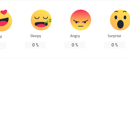
Sleepy
Angry
Surprise
ed
0
%
0
%
0
%