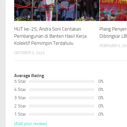
HUT ke-25, Andra Soni Ceritakan
Plang Penye
Pembangunan di Banten Hasil Kerja
Dibongkar L
Kolektif Pemimpin Terdahulu
FEBRUARI 5, 2
OKTOBER 5, 2025
Average Rating
5 Star
0%
4 Star
0%
3 Star
0%
2 Star
0%
1 Star
0%
(Add your review)