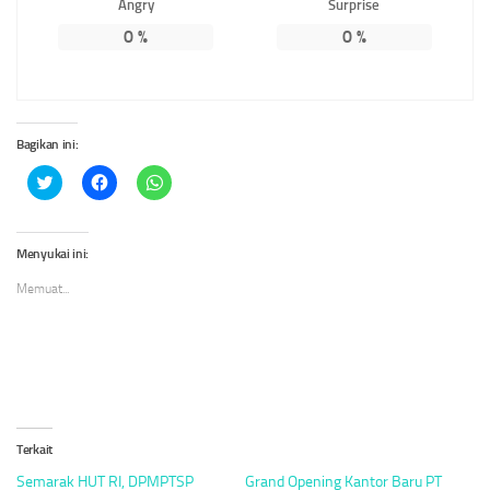
Angry
Surprise
0
%
0
%
Bagikan ini:
Klik
Klik
Klik
untuk
untuk
untuk
berbagi
membagikan
berbagi
pada
di
di
Twitter(Membuka
Facebook(Membuka
WhatsApp(Membuka
di
di
di
Menyukai ini:
jendela
jendela
jendela
yang
yang
yang
Memuat...
baru)
baru)
baru)
Terkait
Semarak HUT RI, DPMPTSP
Grand Opening Kantor Baru PT