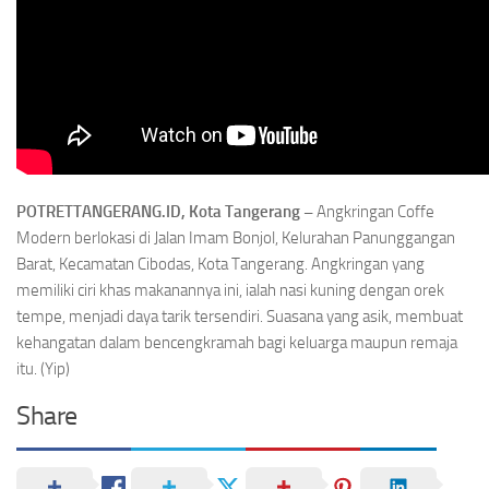
POTRETTANGERANG.ID, Kota Tangerang –
Angkringan Coffe
Modern berlokasi di Jalan Imam Bonjol, Kelurahan Panunggangan
Barat, Kecamatan Cibodas, Kota Tangerang. Angkringan yang
memiliki ciri khas makanannya ini, ialah nasi kuning dengan orek
tempe, menjadi daya tarik tersendiri. Suasana yang asik, membuat
kehangatan dalam bencengkramah bagi keluarga maupun remaja
itu. (Yip)
Share