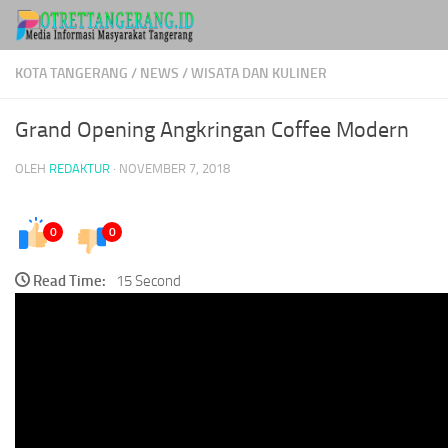
Skip to content
KOTA TANGERANG
/
NEWS
/
WISATA DAN KULINER
Grand Opening Angkringan Coffee Modern
OLEH
REDAKTUR
·
NOVEMBER 7, 2018
0
0
Read Time:
15 Second