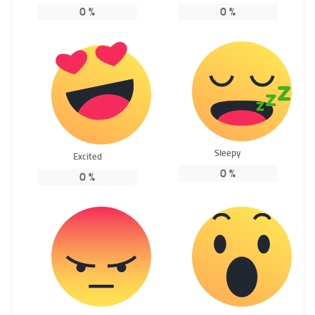
0
%
0
%
Sleepy
Excited
0
%
0
%