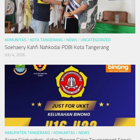
KOMUNITAS
/
KOTA TANGERANG
/
NEWS
/
UNCATEGORIZED
Soehaery Kahfi Nahkodai PDBI Kota Tangerang
JULI 4, 2026
KABUPATEN TANGERANG
/
KOMUNITAS
/
NEWS