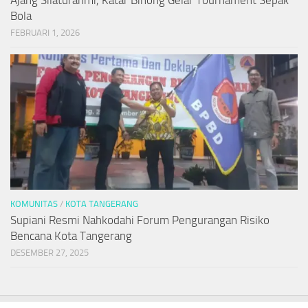
Ajang Silaturahmi, Katar Binong Gelar Tournament Sepak
Bola
FEBRUARI 1, 2026
KOMUNITAS
/
KOTA TANGERANG
Supiani Resmi Nahkodahi Forum Pengurangan Risiko
Bencana Kota Tangerang
DESEMBER 27, 2025