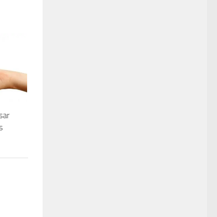
sar
s