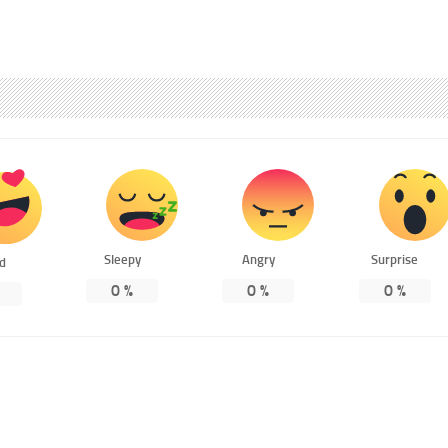
Sleepy
Angry
Surprise
ed
0
%
0
%
0
%