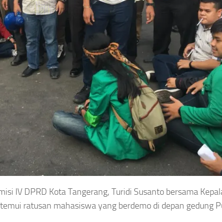
isi IV DPRD Kota Tangerang, Turidi Susanto bersama Kepal
temui ratusan mahasiswa yang berdemo di depan gedung P