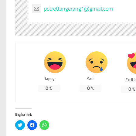
potrettangerang1@gmail.com
Happy
Sad
Excit
0
%
0
%
0
%
Bagikan ini:
Klik
Klik
Klik
untuk
untuk
untuk
berbagi
membagikan
berbagi
pada
di
di