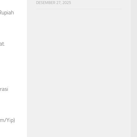
DESEMBER 27, 2025
 Rupiah
at.
rasi
im/Yip)