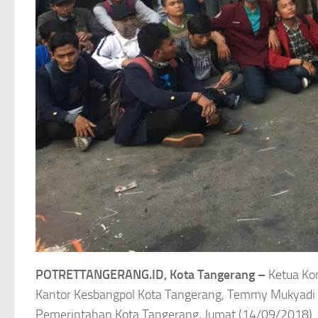
POTRETTANGERANG.ID, Kota Tangerang –
Ketua Kom
Kantor Kesbangpol Kota Tangerang, Temmy Mukyadi 
Pemerintahan Kota Tangerang, Jumat (14/09/2018).