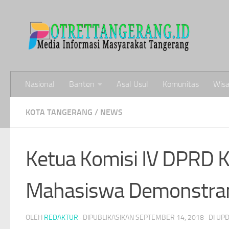
Skip to content
Nasional
Banten
Asal Usul
Komunitas
Wisa
KOTA TANGERANG
/
NEWS
Ketua Komisi IV DPRD 
Mahasiswa Demonstra
OLEH
REDAKTUR
· DIPUBLIKASIKAN
SEPTEMBER 14, 2018
· DI UP