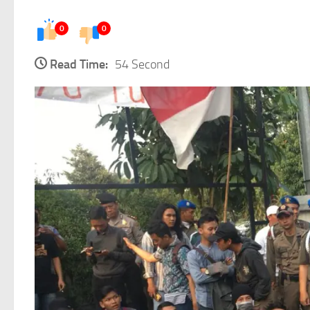
0
0
Read Time:
54 Second