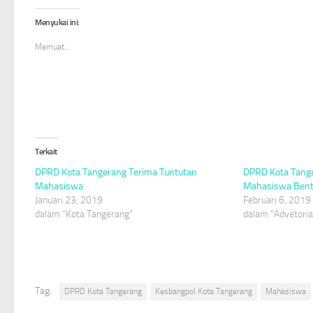
Twitter(Membuka
Facebook(Membuka
WhatsApp(Membuka
di
di
di
Menyukai ini:
jendela
jendela
jendela
yang
yang
yang
baru)
baru)
baru)
Memuat...
Terkait
DPRD Kota Tangerang Terima Tuntutan
DPRD Kota Tange
Mahasiswa
Mahasiswa Bent
Januari 23, 2019
Februari 6, 2019
dalam "Kota Tangerang"
dalam "Advetoria
Tag:
DPRD Kota Tangerang
Kesbangpol Kota Tangerang
Mahasiswa