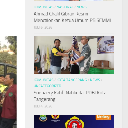
KOMUNITAS
/
NASIONAL
/
NEWS
Ahmad Chalil Gibran Resmi
Mencalonkan Ketua Umum PB SEMMI
JULI 6, 2026
KOMUNITAS
/
KOTA TANGERANG
/
NEWS
/
UNCATEGORIZED
Soehaery Kahfi Nahkodai PDBI Kota
Tangerang
JULI 4, 2026