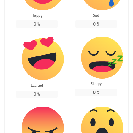
Happy
Sad
0
%
0
%
Sleepy
Excited
0
%
0
%