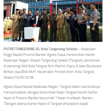
POTRETTANGERANG.ID, Kota Tangerang Selatan –
Kejaksaan
tinggi (Kejati) Provinsi Banten Agoes Djaya meresmikan Kantor
Kejaksaan Negeri (Kejari) Tangerang Selatan (Tangsel), peresmian
di dampingi Wali Kota Tangsel Airin Rachmi Diany di Jalan Boulevard
Bintaro Jaya Blok KA/F, Kecamatan Pondok Aren, Kota Tangsel,
Selasa (15/05/2018).
Agoes Djaya Kepala Kejaksaan Negeri Tangsel dalam sambutanya
menyampaikan, dengan diresmikan Kejari Tangsel berarti Kantor
Kejari di Provinsi Banten berjumlah 7 Kejari di wilayah Banten.
“Dengan adanya kantor Kejari di Tangsel diharapkan dapat