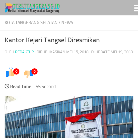
Skip to content
KOTA TANGERANG SELATAN
/
NEWS
Kantor Kejari Tangsel Diresmikan
OLEH
REDAKTUR
· DIPUBLIKASIKAN
MEI 15, 2018
· DI UPDATE
MEI 19, 2018
0
0
Read Time:
55 Second