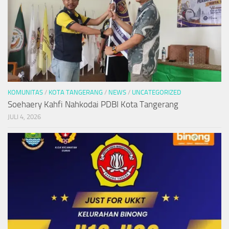
KOMUNITAS
/
KOTA TANGERANG
/
NEWS
/
UNCATEGORIZED
Soehaery Kahfi Nahkodai PDBI Kota Tangerang
JULI 4, 2026