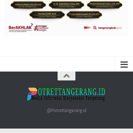
@Potrettangerang.id