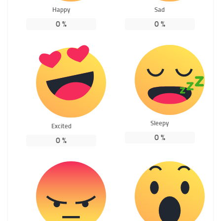
Happy
Sad
0
%
0
%
Sleepy
Excited
0
%
0
%