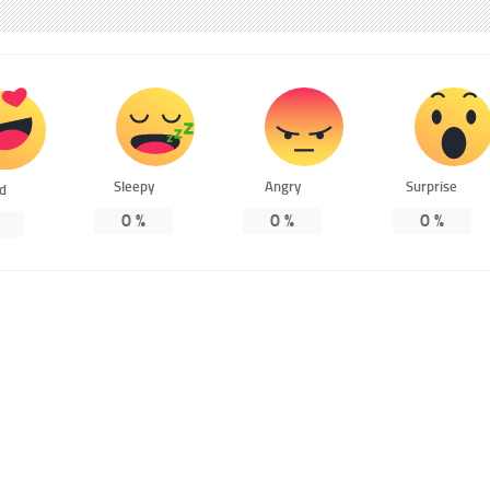
Sleepy
Angry
Surprise
ed
0
%
0
%
0
%