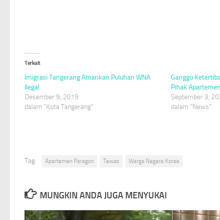
Terkait
Imigrasi Tangerang Amankan Puluhan WNA
Ganggu Ketertib
Ilegal
Pihak Apartemen
Desember 9, 2019
September 3, 2
dalam "Kota Tangerang"
dalam "News"
Tag:
Apartemen Paragon
Tewas
Warga Negara Korea
MUNGKIN ANDA JUGA MENYUKAI