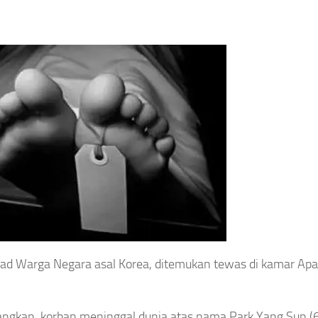
ad Warga Negara asal Korea, ditemukan tewas di kamar Ap
angkan, korban meninggal dunia atas nama Park Yang Sun (6