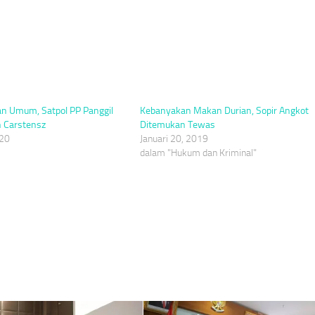
an Umum, Satpol PP Panggil
Kebanyakan Makan Durian, Sopir Angkot
 Carstensz
Ditemukan Tewas
020
Januari 20, 2019
dalam "Hukum dan Kriminal"