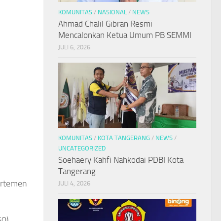
KOMUNITAS
/
NASIONAL
/
NEWS
Ahmad Chalil Gibran Resmi
Mencalonkan Ketua Umum PB SEMMI
JULI 6, 2026
KOMUNITAS
/
KOTA TANGERANG
/
NEWS
/
UNCATEGORIZED
Soehaery Kahfi Nahkodai PDBI Kota
Tangerang
artemen
JULI 4, 2026
0),