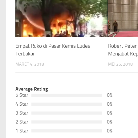
Empat Ruko di Pasar Kemis Ludes
Robert Peter
Terbakar
Menjabat Kep
MARET 4, 2018
MEI 25, 2018
Average Rating
5 Star
0%
4 Star
0%
3 Star
0%
2 Star
0%
1 Star
0%