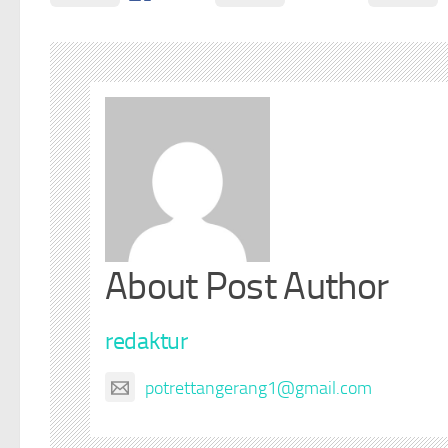
About Post Author
redaktur
potrettangerang1@gmail.com