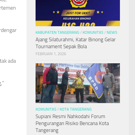
artemen
erdengar
KABUPATEN TANGERANG
/
KOMUNITAS
/
NEWS
Ajang Silaturahmi, Katar Binong Gelar
Tournament Sepak Bola
FEBRUARI 1, 2026
tak ada
,”
KOMUNITAS
/
KOTA TANGERANG
Supiani Resmi Nahkodahi Forum
Pengurangan Risiko Bencana Kota
Tangerang