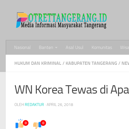
Skip to content
Nasional
Banten
Asal Usul
Komunitas
Wisa
HUKUM DAN KRIMINAL
/
KABUPATEN TANGERANG
/
NE
WN Korea Tewas di Ap
OLEH
REDAKTUR
·
APRIL 26, 2018
0
0