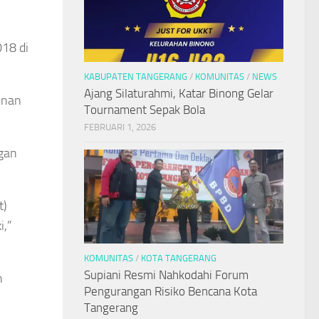
018 di
KABUPATEN TANGERANG
/
KOMUNITAS
/
NEWS
Ajang Silaturahmi, Katar Binong Gelar
unan
Tournament Sepak Bola
FEBRUARI 1, 2026
gan
t)
i,”
KOMUNITAS
/
KOTA TANGERANG
Supiani Resmi Nahkodahi Forum
n
Pengurangan Risiko Bencana Kota
Tangerang