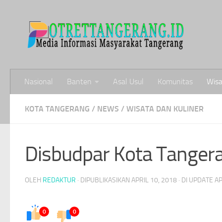
Skip to content
Nasional
Banten
Asal Usul
Komunitas
Wisa
KOTA TANGERANG
/
NEWS
/
WISATA DAN KULINER
Disbudpar Kota Tanger
OLEH
REDAKTUR
· DIPUBLIKASIKAN
APRIL 10, 2018
· DI UPDATE
AP
0
0