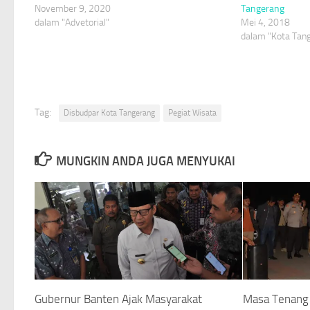
November 9, 2020
Tangerang
dalam "Advetorial"
Mei 4, 2018
dalam "Kota Tan
Tag:
Disbudpar Kota Tangerang
Pegiat Wisata
MUNGKIN ANDA JUGA MENYUKAI
Gubernur Banten Ajak Masyarakat
Masa Tenang 