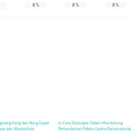
0
%
0
%
0
%
ngerang Kang dan Nong Dapat
Ini Cara Disbudpar Dalam Mendukung
ya dan Wisata Kota
Pertumbuhan Pelaku Usaha Pariwisata da