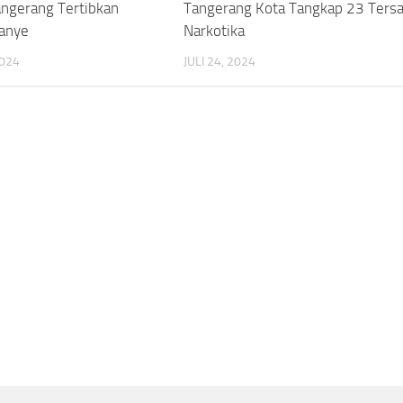
ngerang Tertibkan
Tangerang Kota Tangkap 23 Ters
anye
Narkotika
2024
JULI 24, 2024