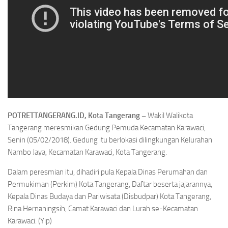
POTRETTANGERANG.ID, Kota Tangerang –
Wakil Walikota
Tangerang meresmikan Gedung Pemuda Kecamatan Karawaci,
Senin (05/02/2018). Gedung itu berlokasi dilingkungan Kelurahan
Nambo Jaya, Kecamatan Karawaci, Kota Tangerang.
Dalam peresmian itu, dihadiri pula Kepala Dinas Perumahan dan
Permukiman (Perkim) Kota Tangerang, Daftar beserta jajarannya,
Kepala Dinas Budaya dan Pariwisata (Disbudpar) Kota Tangerang,
Rina Hernaningsih, Camat Karawaci dan Lurah se-Kecamatan
Karawaci. (Yip)