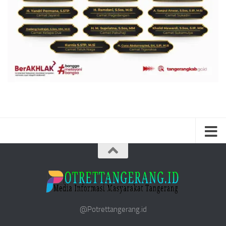
@Potrettangerang.id