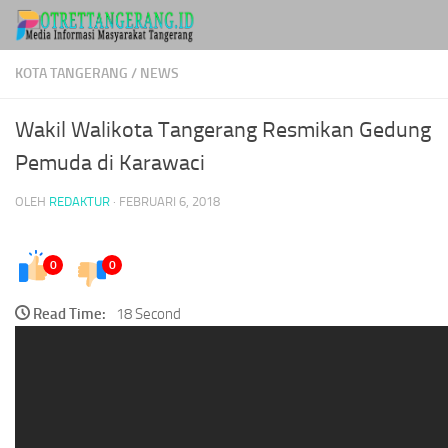
Skip to content
KOTA TANGERANG
/
NEWS
Wakil Walikota Tangerang Resmikan Gedung
Pemuda di Karawaci
OLEH
REDAKTUR
·
FEBRUARI 6, 2018
0
0
Read Time:
18 Second