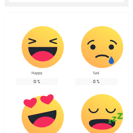
Happy
Sad
0
%
0
%