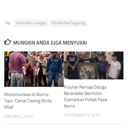
Tag:
Kecamatan Larangan
Pilkada Kota Tangerang
MUNGKIN ANDA JUGA MENYUKAI
Puluhan Remaja Diduga
Berandalan Bermotor
Miskomunikasi di Wisma
Diamankan Polsek Pasar
Tajur, Camat Ciledug Minta
Kemis
Maaf
SEPTEMBER 3, 2023
JANUARI 4, 2020