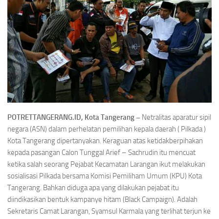
POTRETTANGERANG.ID, Kota Tangerang –
Netralitas aparatur sipil
negara (ASN) dalam perhelatan pemilihan kepala daerah ( Pilkada )
Kota Tangerang dipertanyakan. Keraguan atas ketidakberpihakan
kepada pasangan Calon Tunggal Arief – Sachrudin itu mencuat
ketika salah seorang Pejabat Kecamatan Larangan ikut melakukan
sosialisasi Pilkada bersama Komisi Pemiliham Umum (KPU) Kota
Tangerang. Bahkan diduga apa yang dilakukan pejabat itu
diindikasikan bentuk kampanye hitam (Black Campaign). Adalah
Sekretaris Camat Larangan, Syamsul Karmala yang terlihat terjun ke