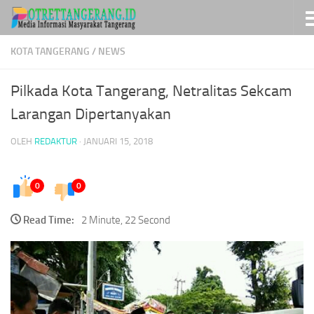
Skip to content
KOTA TANGERANG
/
NEWS
Pilkada Kota Tangerang, Netralitas Sekcam
Larangan Dipertanyakan
OLEH
REDAKTUR
·
JANUARI 15, 2018
0
0
Read Time:
2 Minute, 22 Second