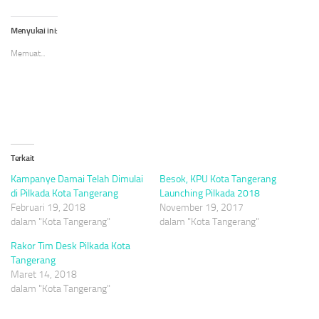
berbagi
membagikan
berbagi
pada
di
di
Twitter(Membuka
Facebook(Membuka
WhatsApp(Membuka
di
di
di
Menyukai ini:
jendela
jendela
jendela
yang
yang
yang
Memuat...
baru)
baru)
baru)
Terkait
Kampanye Damai Telah Dimulai
Besok, KPU Kota Tangerang
di Pilkada Kota Tangerang
Launching Pilkada 2018
Februari 19, 2018
November 19, 2017
dalam "Kota Tangerang"
dalam "Kota Tangerang"
Rakor Tim Desk Pilkada Kota
Tangerang
Maret 14, 2018
dalam "Kota Tangerang"