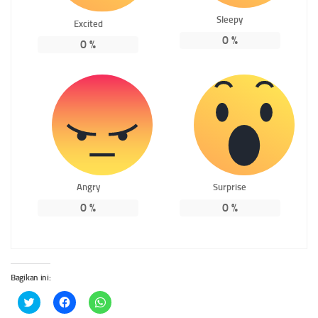
Sleepy
Excited
0
%
0
%
Angry
Surprise
0
%
0
%
Bagikan ini:
Klik
Klik
Klik
untuk
untuk
untuk