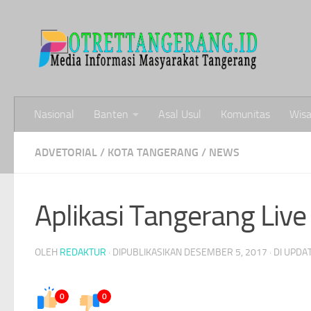
Skip to content
Nasional
Banten
Asal Usul
Komunitas
Wisa
ADVETORIAL
/
KOTA TANGERANG
/
NEWS
Aplikasi Tangerang Live
OLEH
REDAKTUR
· DIPUBLIKASIKAN
DESEMBER 5, 2017
· DI UPDA
0
0