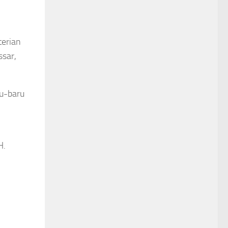
terian
ssar,
ru-baru
H.