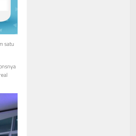
m satu
ponsnya
real