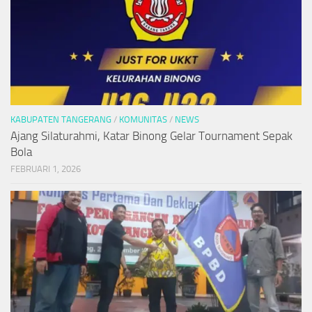
KABUPATEN TANGERANG
/
KOMUNITAS
/
NEWS
Ajang Silaturahmi, Katar Binong Gelar Tournament Sepak
Bola
FEBRUARI 1, 2026