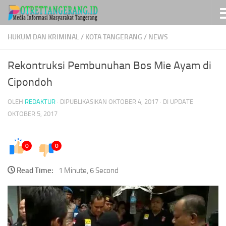
Skip to content
HUKUM DAN KRIMINAL
/
KOTA TANGERANG
/
NEWS
Rekontruksi Pembunuhan Bos Mie Ayam di
Cipondoh
OLEH
REDAKTUR
· DIPUBLIKASIKAN
OKTOBER 4, 2017
· DI UPDATE
OKTOBER 5, 2017
0
0
Read Time:
1 Minute, 6 Second