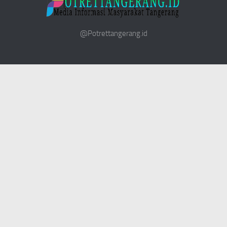
@Potrettangerang.id