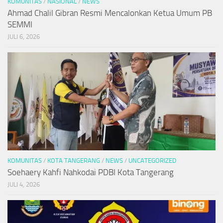
KOMUNITAS
/
NASIONAL
/
NEWS
Ahmad Chalil Gibran Resmi Mencalonkan Ketua Umum PB
SEMMI
JULI 6, 2026
KOMUNITAS
/
KOTA TANGERANG
/
NEWS
/
UNCATEGORIZED
Soehaery Kahfi Nahkodai PDBI Kota Tangerang
JULI 4, 2026