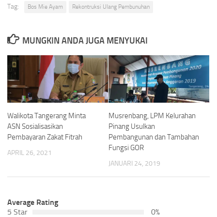
Tag:
Bos Mie Ayam
Rekontruksi Ulang Pembunuhan
MUNGKIN ANDA JUGA MENYUKAI
Walikota Tangerang Minta
Musrenbang, LPM Kelurahan
ASN Sosialisasikan
Pinang Usulkan
Pembayaran Zakat Fitrah
Pembangunan dan Tambahan
Fungsi GOR
APRIL 26, 2021
JANUARI 24, 2019
Average Rating
5 Star
0%