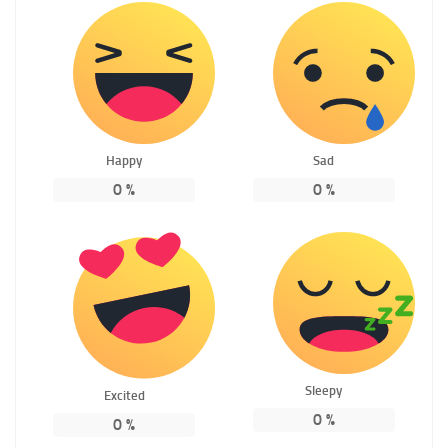
Happy
Sad
0
%
0
%
Sleepy
Excited
0
%
0
%