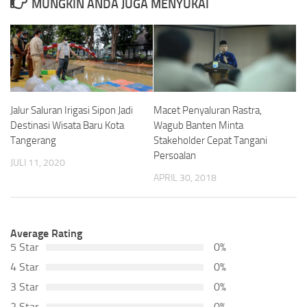
MUNGKIN ANDA JUGA MENYUKAI
Jalur Saluran Irigasi Sipon Jadi
Macet Penyaluran Rastra,
Destinasi Wisata Baru Kota
Wagub Banten Minta
Tangerang
Stakeholder Cepat Tangani
Persoalan
JULI 11, 2020
APRIL 30, 2018
Average Rating
5 Star
0%
4 Star
0%
3 Star
0%
2 Star
0%