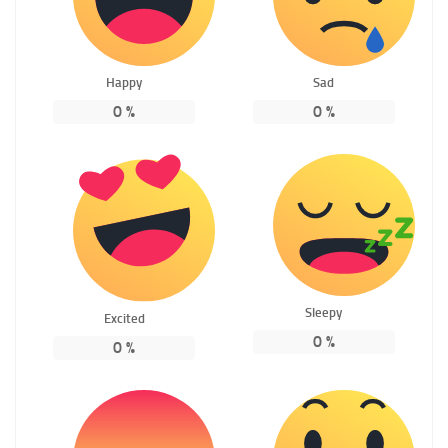
Happy
Sad
0
%
0
%
Sleepy
Excited
0
%
0
%