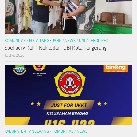
KOMUNITAS
/
KOTA TANGERANG
/
NEWS
/
UNCATEGORIZED
Soehaery Kahfi Nahkodai PDBI Kota Tangerang
JULI 4, 2026
KABUPATEN TANGERANG
/
KOMUNITAS
/
NEWS