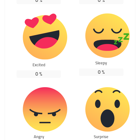
0
%
0
%
Sleepy
Excited
0
%
0
%
Angry
Surprise