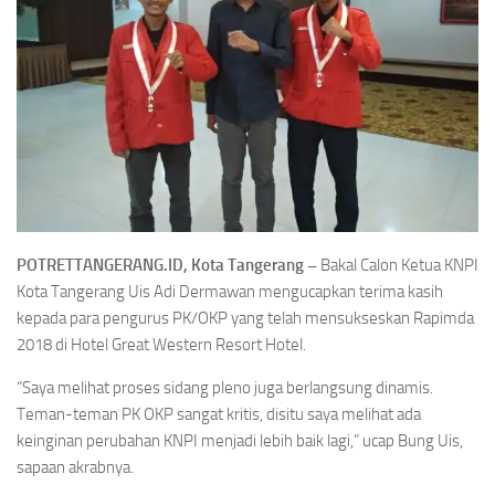
POTRETTANGERANG.ID, Kota Tangerang –
Bakal Calon Ketua KNPI
Kota Tangerang Uis Adi Dermawan mengucapkan terima kasih
kepada para pengurus PK/OKP yang telah mensukseskan Rapimda
2018 di Hotel Great Western Resort Hotel.
“Saya melihat proses sidang pleno juga berlangsung dinamis.
Teman-teman PK OKP sangat kritis, disitu saya melihat ada
keinginan perubahan KNPI menjadi lebih baik lagi,” ucap Bung Uis,
sapaan akrabnya.