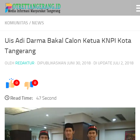
Skip to content
KOMUNITAS
/
NEWS
Uis Adi Darma Bakal Calon Ketua KNPI Kota
Tangerang
OLEH
REDAKTUR
· DIPUBLIKASIKAN
JUNI 30, 2018
· DI UPDATE
JULI 2, 2018
0
0
Read Time:
47 Second