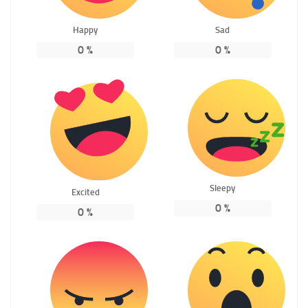
Happy
Sad
0
%
0
%
Sleepy
Excited
0
%
0
%