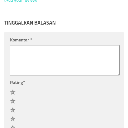
(Add your review)
TINGGALKAN BALASAN
Komentar
*
Rating
*
5
4
3
2
1