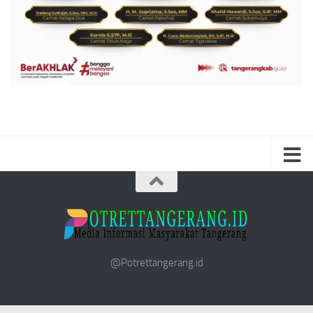
@Potrettangerang.id