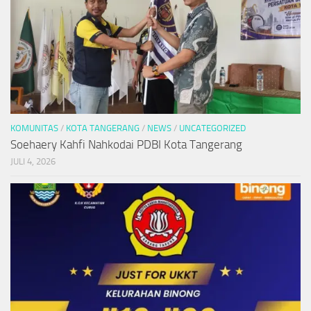
KOMUNITAS
/
KOTA TANGERANG
/
NEWS
/
UNCATEGORIZED
Soehaery Kahfi Nahkodai PDBI Kota Tangerang
JULI 4, 2026