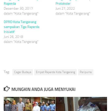
Raperda
Protokoler
Desember 30, 2017
Juni 27, 2022
dalam "Kota Tangerang"
dalam "Kota Tangerang"
DPRD Kota Tangerang
sampaikan Tiga Raperda
Inisiatif
Juni 26, 2018
dalam "Kota Tangerang"
Tag:
Cagar Budaya
Empat Raperda Kota Tangerang
Paripurna
MUNGKIN ANDA JUGA MENYUKAI