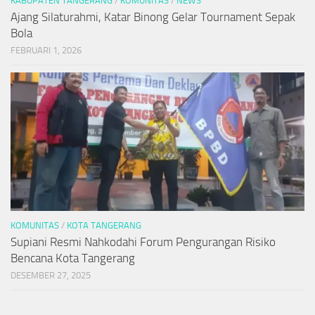
KABUPATEN TANGERANG
/
KOMUNITAS
/
NEWS
Ajang Silaturahmi, Katar Binong Gelar Tournament Sepak
Bola
FEBRUARI 1, 2026
KOMUNITAS
/
KOTA TANGERANG
Supiani Resmi Nahkodahi Forum Pengurangan Risiko
Bencana Kota Tangerang
DESEMBER 27, 2025