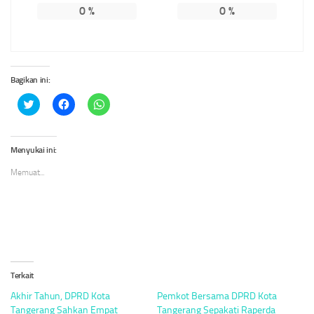
0
%
0
%
Bagikan ini:
Klik
Klik
Klik
untuk
untuk
untuk
berbagi
membagikan
berbagi
pada
di
di
Twitter(Membuka
Facebook(Membuka
WhatsApp(Membuka
di
di
di
Menyukai ini:
jendela
jendela
jendela
yang
yang
yang
Memuat...
baru)
baru)
baru)
Terkait
Akhir Tahun, DPRD Kota
Pemkot Bersama DPRD Kota
Tangerang Sahkan Empat
Tangerang Sepakati Raperda