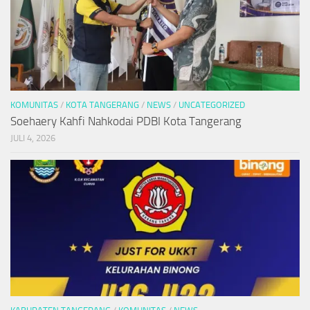
KOMUNITAS
/
KOTA TANGERANG
/
NEWS
/
UNCATEGORIZED
Soehaery Kahfi Nahkodai PDBI Kota Tangerang
JULI 4, 2026