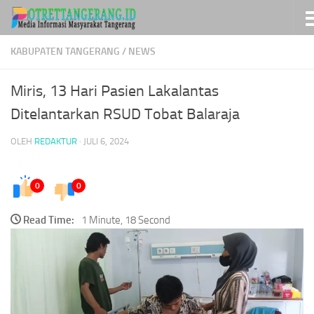
Skip to content
KABUPATEN TANGERANG
/
NEWS
Miris, 13 Hari Pasien Lakalantas
Ditelantarkan RSUD Tobat Balaraja
OLEH
REDAKTUR
·
JULI 6, 2024
0
0
Read Time:
1 Minute, 18 Second