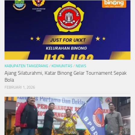
KABUPATEN TANGERANG
/
KOMUNITAS
/
NEWS
Ajang Silaturahmi, Katar Binong Gelar Tournament Sepak
Bola
FEBRUARI 1, 2026