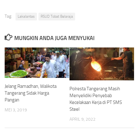
Tag:
Lakalantas
RSUD Tobat Belaraja
MUNGKIN ANDA JUGA MENYUKAI
Jelang Ramadhan, Walikota
Polresta Tangerang Masih
Tangerang Sidak Harga
Menyelidiki Penyebab
Pangan
Kecelakaan Kerja di PT SMS
Steel
MEI 3, 2019
APRIL 9, 2022