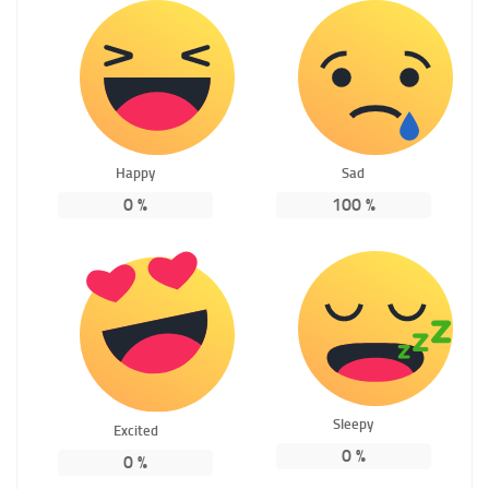
Happy
Sad
0
%
100
%
Sleepy
Excited
0
%
0
%