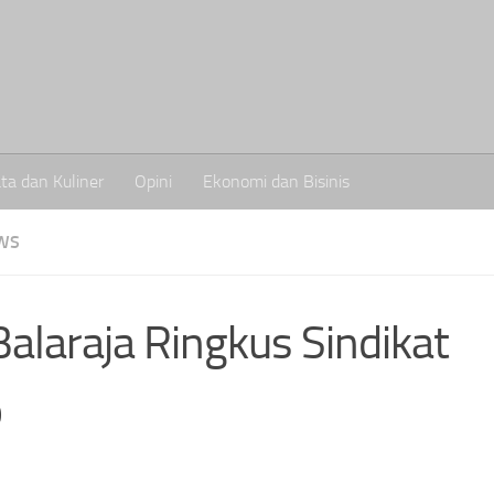
ta dan Kuliner
Opini
Ekonomi dan Bisinis
WS
alaraja Ringkus Sindikat
p