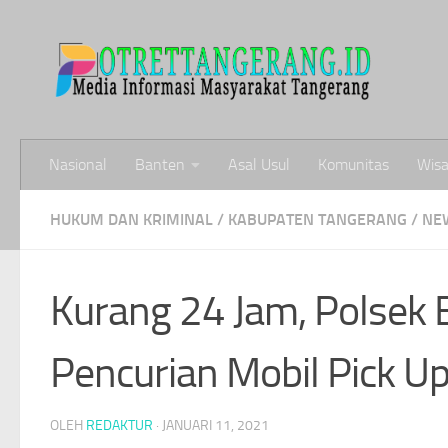
Skip to content
Nasional
Banten
Asal Usul
Komunitas
Wisa
HUKUM DAN KRIMINAL
/
KABUPATEN TANGERANG
/
NE
Kurang 24 Jam, Polsek B
Pencurian Mobil Pick U
OLEH
REDAKTUR
·
JANUARI 11, 2021