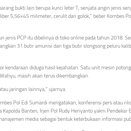
ng bukti lain berupa kunci leter T, senjata angin jenis sen
aliber 5,56×45 milimeter, cerulit dan golok,” beber Kombes Po
 jenis PCP itu dibelinya di toko online pada tahun 2018. Se
ngkan 31 butir amunisi dan tiga butir slongsong peluru kali
or kendaraan diduga hasil kejahatan. Satu unit mesin potong
ut Wahyu, masih akan terus dikembangkan.
au jaringan lainnya,” ujarnya.
es Pol Edi Sumardi mengatakan, konferensi pers atau rilis
 Kapolda Banten, Irjen Pol Rudy Heriyanto yakni Pendekar 
manajemen media sebagai bentuk keterbukaan informasi publ