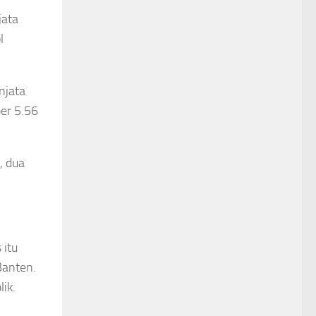
jata
l
njata
ber 5.56
, dua
 itu
Banten.
ik.