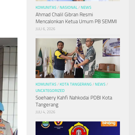
KOMUNITAS
/
NASIONAL
/
NEWS
Ahmad Chalil Gibran Resmi
Mencalonkan Ketua Umum PB SEMMI
JULI 6, 2026
KOMUNITAS
/
KOTA TANGERANG
/
NEWS
/
UNCATEGORIZED
Soehaery Kahfi Nahkodai PDBI Kota
Tangerang
JULI 4, 2026