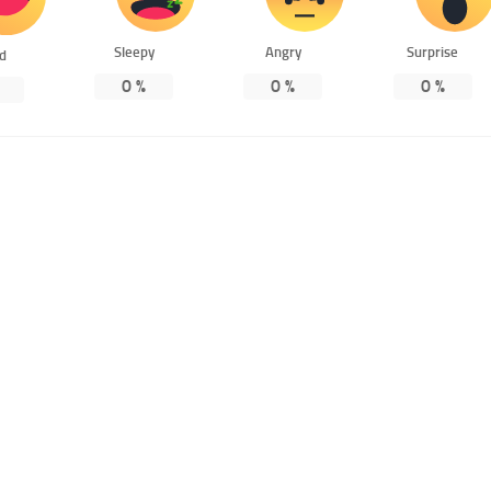
Sleepy
Angry
Surprise
ed
0
%
0
%
0
%