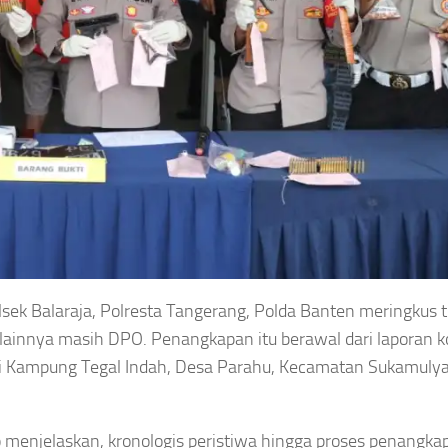
sek Balaraja, Polresta Tangerang, Polda Banten meringkus t
 lainnya masih DPO. Penangkapan itu berawal dari laporan 
 di Kampung Tegal Indah, Desa Parahu, Kecamatan Sukamulya
 menjelaskan, kronologis peristiwa hingga proses penangka