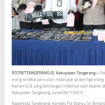
POTRETTANGERANG.ID, Kabupaten Tangerang –
Pol
orang sindikat pencurian mobil
pick up
dan tiga orang
Karnen (43) yang kehilangan mobilnya saat diparkir
Kabupaten Tangerang, Jumat (8/1/2021).
Kapolresta Tangerang, Kombes Pol Wahyu Sri Bintoro