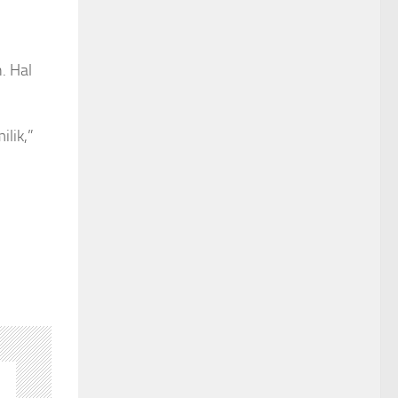
. Hal
lik,”