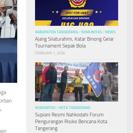
KABUPATEN TANGERANG
/
KOMUNITAS
/
NEWS
Ajang Silaturahmi, Katar Binong Gelar
Tournament Sepak Bola
FEBRUARI 1, 2026
iga
korban
KOMUNITAS
/
KOTA TANGERANG
,
Supiani Resmi Nahkodahi Forum
Pengurangan Risiko Bencana Kota
Tangerang
pan