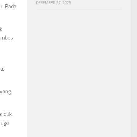
DESEMBER 27, 2025
ir. Pada
k
Kombes
u,
 yang
ciduk.
juga