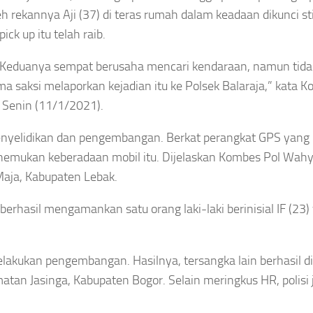
leh rekannya Aji (37) di teras rumah dalam keadaan dikunci st
ick up itu telah raib.
en. Keduanya sempat berusaha mencari kendaraan, namun tida
 saksi melaporkan kejadian itu ke Polsek Balaraja,” kata 
, Senin (11/1/2021).
enyelidikan dan pengembangan. Berkat perangkat GPS yang
menemukan keberadaan mobil itu. Dijelaskan Kombes Pol Wahy
Maja, Kabupaten Lebak.
berhasil mengamankan satu orang laki-laki berinisial IF (23)
melakukan pengembangan. Hasilnya, tersangka lain berhasil di
tan Jasinga, Kabupaten Bogor. Selain meringkus HR, polisi 