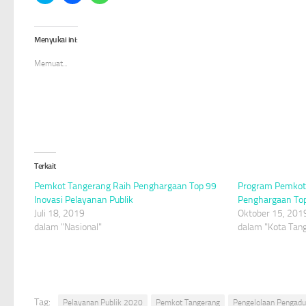
untuk
untuk
untuk
berbagi
membagikan
berbagi
pada
di
di
Twitter(Membuka
Facebook(Membuka
WhatsApp(Membuka
di
di
di
Menyukai ini:
jendela
jendela
jendela
yang
yang
yang
baru)
baru)
baru)
Memuat...
Terkait
Pemkot Tangerang Raih Penghargaan Top 99
Program Pemkot
Inovasi Pelayanan Publik
Penghargaan Top 
Juli 18, 2019
Oktober 15, 201
dalam "Nasional"
dalam "Kota Tan
Tag:
Pelayanan Publik 2020
Pemkot Tangerang
Pengelolaan Pengad