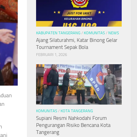
KABUPATEN TANGERANG
/
KOMUNITAS
/
NEWS
Ajang Silaturahmi, Katar Binong Gelar
Tournament Sepak Bola
FEBRUARI 1, 2026
aduan
an
KOMUNITAS
/
KOTA TANGERANG
Supiani Resmi Nahkodahi Forum
Pengurangan Risiko Bencana Kota
n
Tangerang
ani