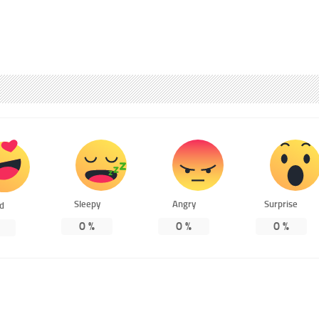
Sleepy
Angry
Surprise
ed
0
%
0
%
0
%