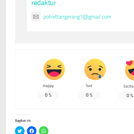
redaktur
potrettangerang1@gmail.com
Happy
Sad
Excit
0
%
0
%
0
%
Bagikan ini:
Klik
Klik
Klik