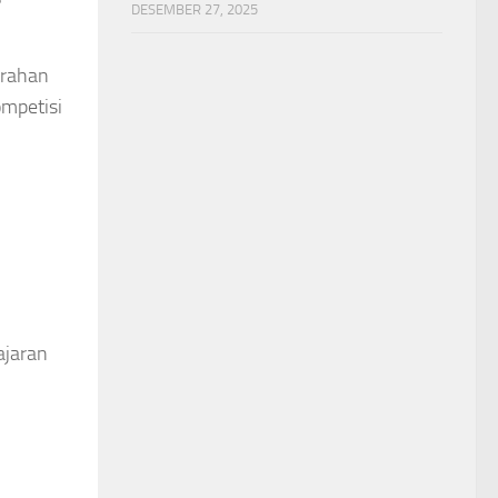
DESEMBER 27, 2025
erahan
ompetisi
ajaran