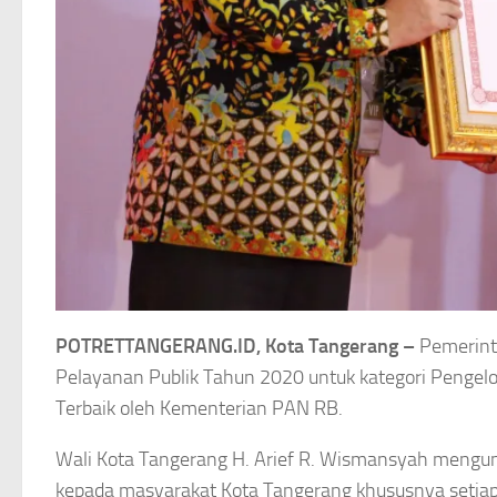
POTRETTANGERANG.ID, Kota Tangerang –
Pemerint
Pelayanan Publik Tahun 2020 untuk kategori Penge
Terbaik oleh Kementerian PAN RB.
Wali Kota Tangerang H. Arief R. Wismansyah mengu
kepada masyarakat Kota Tangerang khususnya setiap