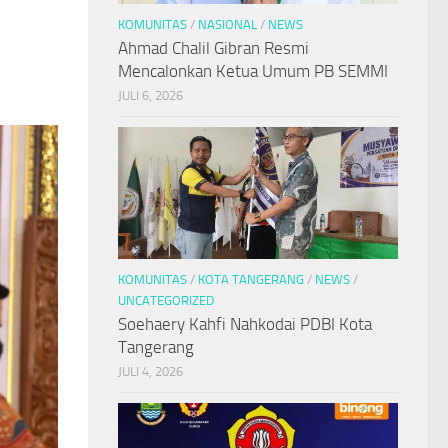
KOMUNITAS
/
NASIONAL
/
NEWS
Ahmad Chalil Gibran Resmi
Mencalonkan Ketua Umum PB SEMMI
JULI 6, 2026
KOMUNITAS
/
KOTA TANGERANG
/
NEWS
/
UNCATEGORIZED
Soehaery Kahfi Nahkodai PDBI Kota
Tangerang
JULI 4, 2026