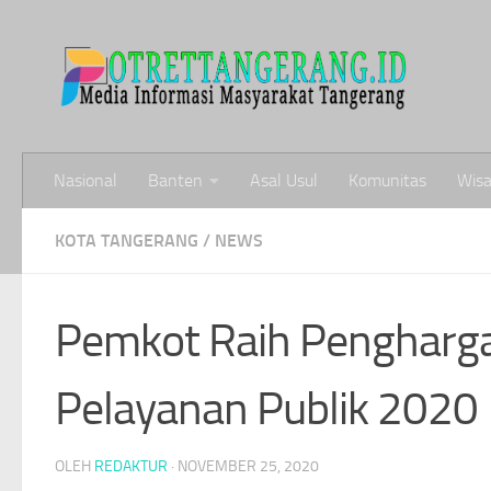
Skip to content
Nasional
Banten
Asal Usul
Komunitas
Wisa
KOTA TANGERANG
/
NEWS
Pemkot Raih Pengharg
Pelayanan Publik 2020
OLEH
REDAKTUR
·
NOVEMBER 25, 2020