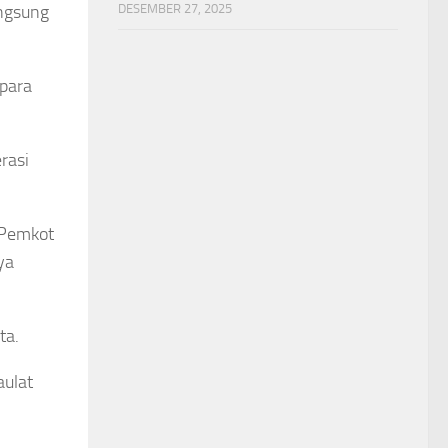
DESEMBER 27, 2025
angsung
 para
rasi
 Pemkot
ya
ta.
aulat