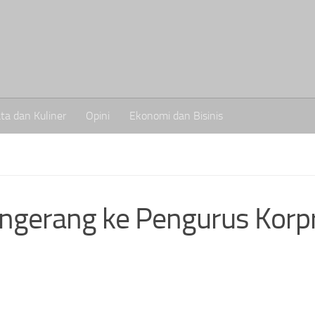
ta dan Kuliner
Opini
Ekonomi dan Bisinis
angerang ke Pengurus Korpr