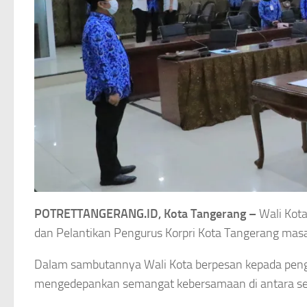
POTRETTANGERANG.ID, Kota Tangerang –
Wali Kot
dan Pelantikan Pengurus Korpri Kota Tangerang mas
Dalam sambutannya Wali Kota berpesan kepada pengu
mengedepankan semangat kebersamaan di antara s