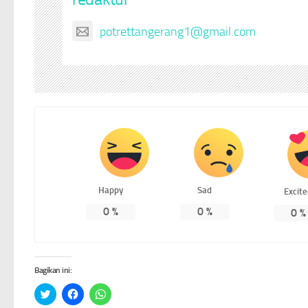
potrettangerang1@gmail.com
Happy
Sad
Excit
0
%
0
%
0
%
Bagikan ini:
Klik
Klik
Klik
untuk
untuk
untuk