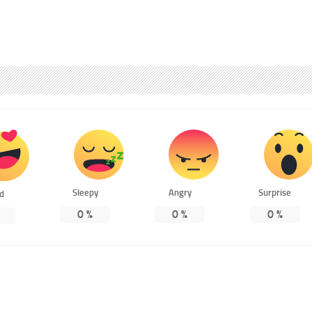
Sleepy
Angry
Surprise
ed
0
%
0
%
0
%