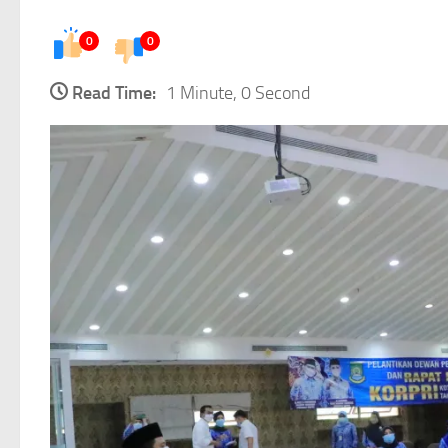
0
0
Read Time:
1 Minute, 0 Second