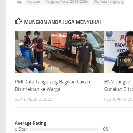
Tag:
Harapan
Pengurus Korpri 2019-2024
Walikota Tangerang
MUNGKIN ANDA JUGA MENYUKAI
PMI Kota Tangerang Bagikan Cairan
BNN Tangsel 
Disinfektan ke Warga
Gunakan Bitc
SEPTEMBER 5, 2020
FEBRUARI 9, 2
Average Rating
5 Star
0%