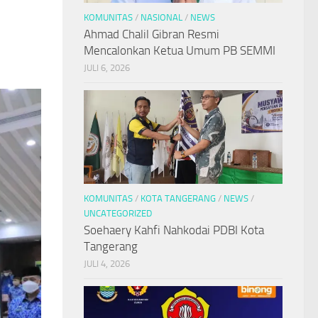
KOMUNITAS
/
NASIONAL
/
NEWS
Ahmad Chalil Gibran Resmi
Mencalonkan Ketua Umum PB SEMMI
JULI 6, 2026
KOMUNITAS
/
KOTA TANGERANG
/
NEWS
/
UNCATEGORIZED
Soehaery Kahfi Nahkodai PDBI Kota
Tangerang
JULI 4, 2026