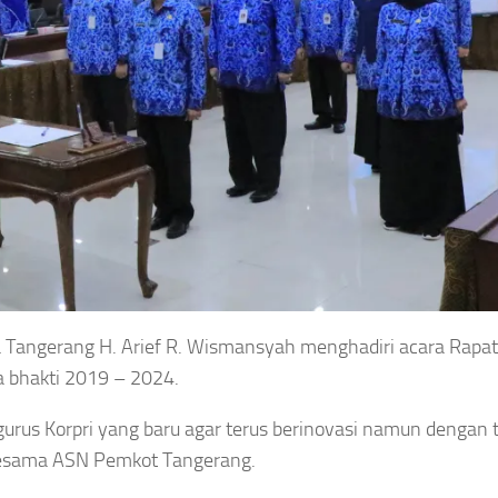
a Tangerang H. Arief R. Wismansyah menghadiri acara Rapat
a bhakti 2019 – 2024.
rus Korpri yang baru agar terus berinovasi namun dengan 
esama ASN Pemkot Tangerang.