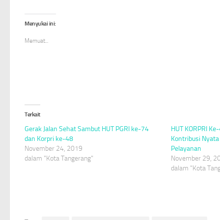
berbagi
membagikan
berbagi
pada
di
di
Twitter(Membuka
Facebook(Membuka
WhatsApp(Membuka
di
di
di
Menyukai ini:
jendela
jendela
jendela
yang
yang
yang
baru)
baru)
baru)
Memuat...
Terkait
Gerak Jalan Sehat Sambut HUT PGRI ke-74
HUT KORPRI Ke-4
dan Korpri ke-48
Kontribusi Nyat
November 24, 2019
Pelayanan
dalam "Kota Tangerang"
November 29, 2
dalam "Kota Tan