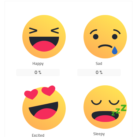
Happy
Sad
0
%
0
%
Sleepy
Excited