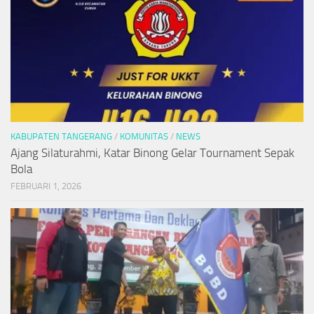
KABUPATEN TANGERANG
/
KOMUNITAS
/
NEWS
Ajang Silaturahmi, Katar Binong Gelar Tournament Sepak
Bola
FEBRUARI 1, 2026