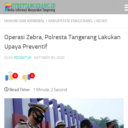
Skip to content
HUKUM DAN KRIMINAL
/
KABUPATEN TANGERANG
/
NEWS
Operasi Zebra, Polresta Tangerang Lakukan
Upaya Preventif
OLEH
REDAKTUR
·
OKTOBER 30, 2020
0
0
Read Time:
1 Minute, 2 Second