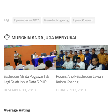
Tag:
Operasi Zebra 2020
Polresta Tangerang
Upaya Preventif
MUNGKIN ANDA JUGA MENYUKAI
Sachrudin Minta Pegawai Tak
Resmi, Arief-Sachrudin Lawan
Lagi Salah Input Data SiRUP
Kolom Kosong
DESEMBER 11, 2019
FEBRUARI 12, 2018
Average Rating