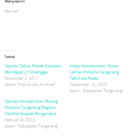
di
di
di
Menyukai ini:
jendela
jendela
jendela
yang
yang
yang
Memuat...
baru)
baru)
baru)
Terkait
Operasi Zebra, Polsek Karawaci
Imbau Keselamatan, Kasat
Mendapat 27 Pelanggar
Lantas Polresta Tangerang
November 2, 2017
Talkshow Radio
dalam "Hukum dan Kriminal"
September 14, 2020
dalam "Kabupaten Tangerang"
Operasi Keselamatan Maung,
Polresta Tangerang Bagikan
Pamflet Kepada Pengendara
Februari 8, 2023
dalam "Kabupaten Tangerang"