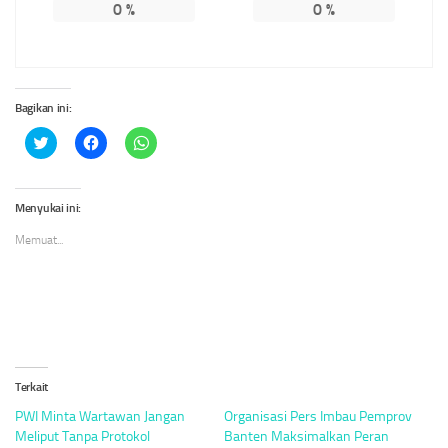
0
%
0
%
Bagikan ini:
Klik
Klik
Klik
untuk
untuk
untuk
berbagi
membagikan
berbagi
pada
di
di
Twitter(Membuka
Facebook(Membuka
WhatsApp(Membuka
di
di
di
Menyukai ini:
jendela
jendela
jendela
yang
yang
yang
Memuat...
baru)
baru)
baru)
Terkait
PWI Minta Wartawan Jangan
Organisasi Pers Imbau Pemprov
Meliput Tanpa Protokol
Banten Maksimalkan Peran