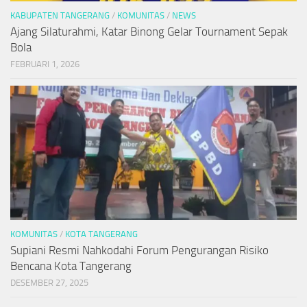
KABUPATEN TANGERANG
/
KOMUNITAS
/
NEWS
Ajang Silaturahmi, Katar Binong Gelar Tournament Sepak
Bola
FEBRUARI 1, 2026
KOMUNITAS
/
KOTA TANGERANG
Supiani Resmi Nahkodahi Forum Pengurangan Risiko
Bencana Kota Tangerang
DESEMBER 27, 2025