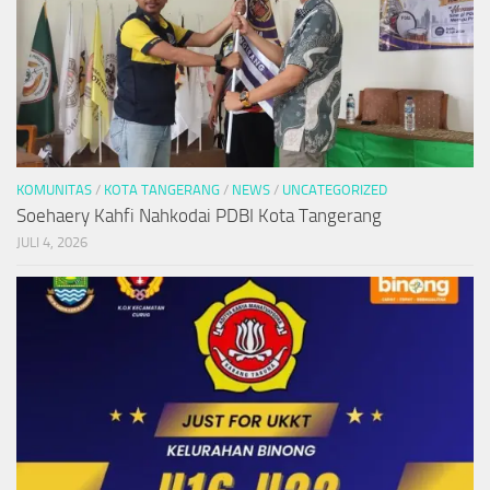
KOMUNITAS
/
KOTA TANGERANG
/
NEWS
/
UNCATEGORIZED
Soehaery Kahfi Nahkodai PDBI Kota Tangerang
JULI 4, 2026