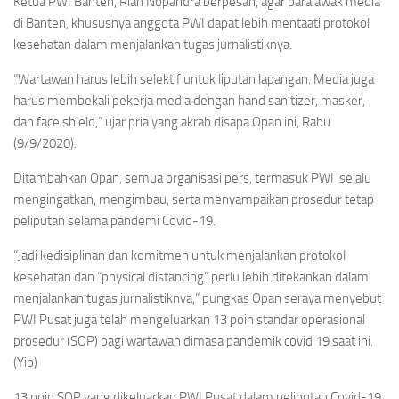
Ketua PWI Banten, Rian Nopandra berpesan, agar para awak media
di Banten, khususnya anggota PWI dapat lebih mentaati protokol
kesehatan dalam menjalankan tugas jurnalistiknya.
“Wartawan harus lebih selektif untuk liputan lapangan. Media juga
harus membekali pekerja media dengan hand sanitizer, masker,
dan face shield,” ujar pria yang akrab disapa Opan ini, Rabu
(9/9/2020).
Ditambahkan Opan, semua organisasi pers, termasuk PWI selalu
mengingatkan, mengimbau, serta menyampaikan prosedur tetap
peliputan selama pandemi Covid-19.
“Jadi kedisiplinan dan komitmen untuk menjalankan protokol
kesehatan dan “physical distancing” perlu lebih ditekankan dalam
menjalankan tugas jurnalistiknya,” pungkas Opan seraya menyebut
PWI Pusat juga telah mengeluarkan 13 poin standar operasional
prosedur (SOP) bagi wartawan dimasa pandemik covid 19 saat ini.
(Yip)
13 poin SOP yang dikeluarkan PWI Pusat dalam peliputan Covid-19