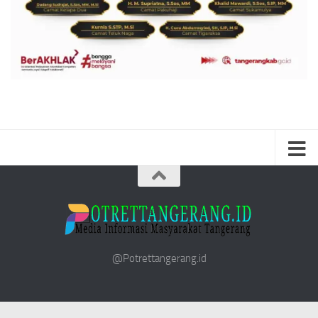
@Potrettangerang.id