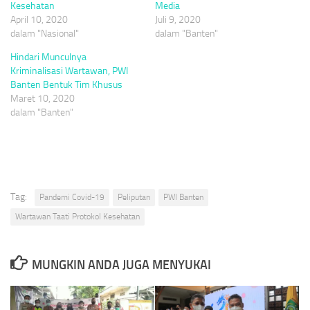
Kesehatan
Media
April 10, 2020
Juli 9, 2020
dalam "Nasional"
dalam "Banten"
Hindari Munculnya
Kriminalisasi Wartawan, PWI
Banten Bentuk Tim Khusus
Maret 10, 2020
dalam "Banten"
Tag:
Pandemi Covid-19
Peliputan
PWI Banten
Wartawan Taati Protokol Kesehatan
MUNGKIN ANDA JUGA MENYUKAI