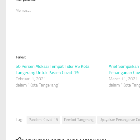
jendela
jendela
jendela
yang
yang
yang
baru)
baru)
baru)
Memuat...
Terkait
50 Persen Alokasi Tempat Tidur RS Kota
Arief Sampaikan 
Tangerang Untuk Pasien Covid-19
Penanganan Covi
Februari 1, 2021
Maret 11, 2021
dalam "Kota Tangerang"
dalam "Kota Tan
Tag:
Pandemi Covid-19
Pemkot Tangerang
Upayakan Penanganan Co