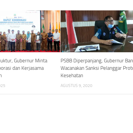
ruktur, Gubernur Minta
PSBB Diperpanjang, Gubernur Ba
borasi dan Kerjasama
Wacanakan Sanksi Pelanggar Prot
n
Kesehatan
025
AGUSTUS 9, 2020