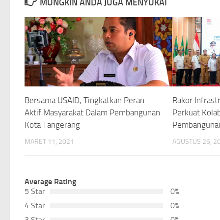
MUNGKIN ANDA JUGA MENYUKAI
Bersama USAID, Tingkatkan Peran
Rakor Infrast
Aktif Masyarakat Dalam Pembangunan
Perkuat Kola
Kota Tangerang
Pembanguna
MARET 11, 2021
AGUSTUS 26, 2
Average Rating
5 Star
0%
4 Star
0%
3 Star
0%