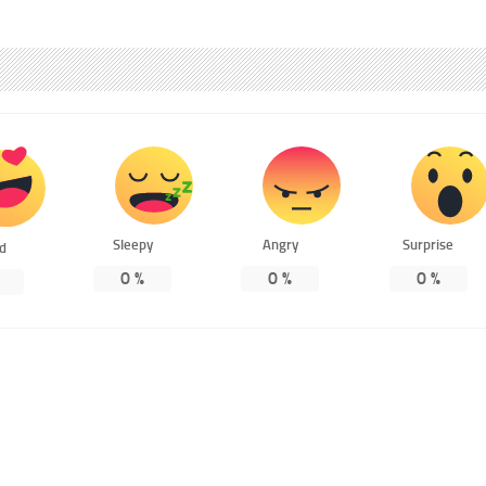
Sleepy
Angry
Surprise
ed
0
%
0
%
0
%