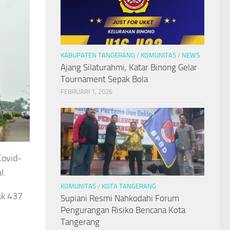
KABUPATEN TANGERANG
/
KOMUNITAS
/
NEWS
Ajang Silaturahmi, Katar Binong Gelar
Tournament Sepak Bola
FEBRUARI 1, 2026
ovid-
l.
KOMUNITAS
/
KOTA TANGERANG
ak 437
Supiani Resmi Nahkodahi Forum
Pengurangan Risiko Bencana Kota
Tangerang