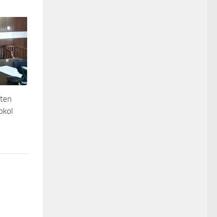
nten
okol