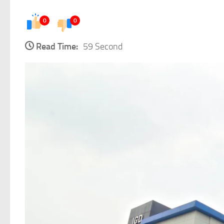
0
0
Read Time:
59 Second