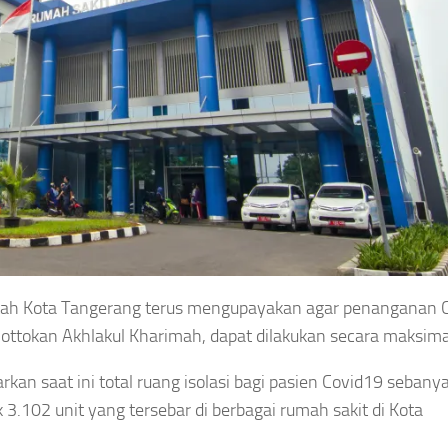
ah Kota Tangerang terus mengupayakan agar penanganan C
mottokan Akhlakul Kharimah, dapat dilakukan secara maksima
an saat ini total ruang isolasi bagi pasien Covid19 sebany
3.102 unit yang tersebar di berbagai rumah sakit di Kota