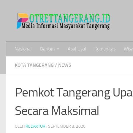
Skip to content
Nasional
Banten
Asal Usul
Komunitas
Wisa
KOTA TANGERANG
/
NEWS
Pemkot Tangerang Upa
Secara Maksimal
OLEH
REDAKTUR
·
SEPTEMBER 3, 2020