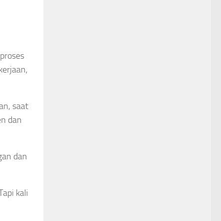
 proses
kerjaan,
an, saat
en dan
ngan dan
api kali