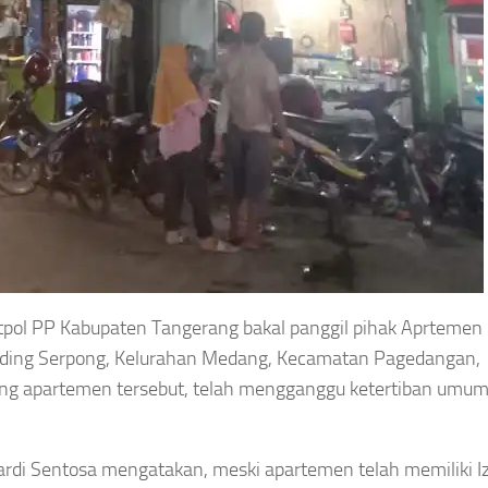
tpol PP Kabupaten Tangerang bakal panggil pihak Aprtemen
 Gading Serpong, Kelurahan Medang, Kecamatan Pagedangan,
g apartemen tersebut, telah mengganggu ketertiban umum
di Sentosa mengatakan, meski apartemen telah memiliki Iz