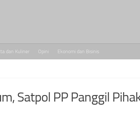
ta dan Kuliner
Opini
Ekonomi dan Bisinis
, Satpol PP Panggil Piha