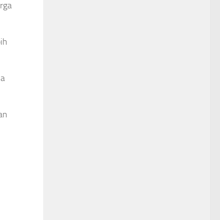
rga
ih
ya
an