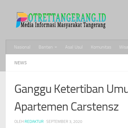
Skip to content
Nasional
Banten
Asal Usul
Komunitas
Wisa
NEWS
Ganggu Ketertiban Umum
Apartemen Carstensz
OLEH
REDAKTUR
·
SEPTEMBER 3, 2020