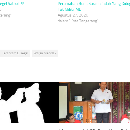
egel Satpol PP
Perumahan Bona Sarana Indah Yang Didu
0
Tak Miliki IMB
gerang"
Agustus 27, 2020
dalam "Kota Tangerang"
Terancam Disegel
Warga Menolak