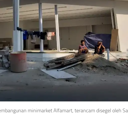
embangunan minimarket Alfamart, terancam disegel oleh S