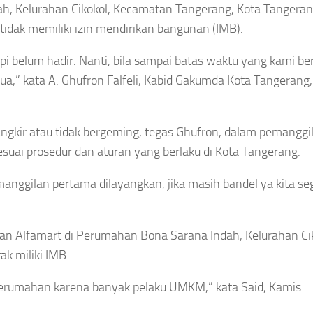
h, Kelurahan Cikokol, Kecamatan Tangerang, Kota Tangera
idak memiliki izin mendirikan bangunan (IMB).
i belum hadir. Nanti, bila sampai batas waktu yang kami be
ua,” kata A. Ghufron Falfeli, Kabid Gakumda Kota Tangerang
ngkir atau tidak bergeming, tegas Ghufron, dalam pemanggi
uai prosedur dan aturan yang berlaku di Kota Tangerang.
manggilan pertama dilayangkan, jika masih bandel ya kita seg
 Alfamart di Perumahan Bona Sarana Indah, Kelurahan Cik
k miliki IMB.
perumahan karena banyak pelaku UMKM,” kata Said, Kamis