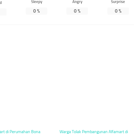
Sleepy
Angry
Surprise
ed
0
%
0
%
0
%
art di Perumahan Bona
Warga Tolak Pembangunan Alfamart di