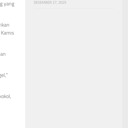
DESEMBER 27, 2025
ng yang
rikan
, Kamis
lan
el,”
okol,