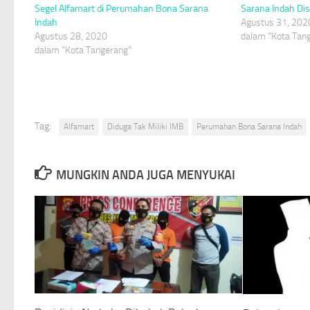
Segel Alfamart di Perumahan Bona Sarana
Sarana Indah Dis
Indah
Agustus 31, 202
Agustus 28, 2020
dalam "Kota Tan
dalam "Kota Tangerang"
Tag:
Alfamart
Diduga Tak Miliki IMB
Perumahan Bona Sarana Indah
MUNGKIN ANDA JUGA MENYUKAI