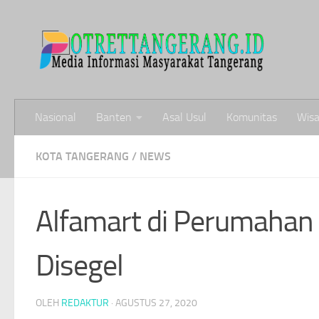
Skip to content
Nasional
Banten
Asal Usul
Komunitas
Wisa
KOTA TANGERANG
/
NEWS
Alfamart di Perumahan
Disegel
OLEH
REDAKTUR
·
AGUSTUS 27, 2020