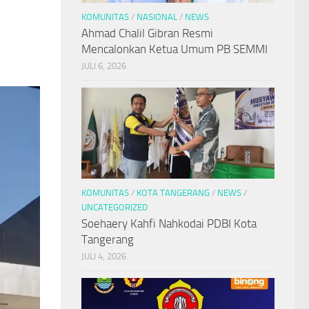
KOMUNITAS
/
NASIONAL
/
NEWS
Ahmad Chalil Gibran Resmi
Mencalonkan Ketua Umum PB SEMMI
JULI 6, 2026
KOMUNITAS
/
KOTA TANGERANG
/
NEWS
/
UNCATEGORIZED
Soehaery Kahfi Nahkodai PDBI Kota
Tangerang
JULI 4, 2026