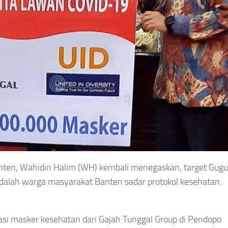
ten, Wahidin Halim (WH) kembali menegaskan, target Gugu
alah warga masyarakat Banten sadar protokol kesehatan.
si masker kesehatan dari Gajah Tunggal Group di Pendopo