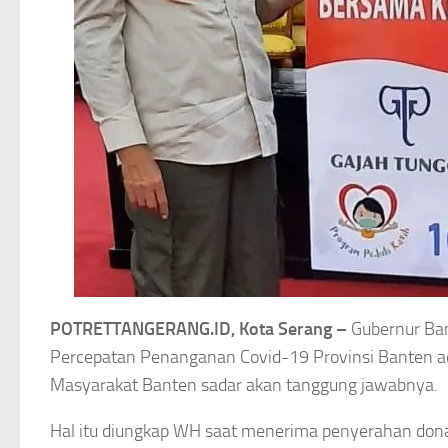
POTRETTANGERANG.ID, Kota Serang –
Gubernur Ban
Percepatan Penanganan Covid-19 Provinsi Banten ad
Masyarakat Banten sadar akan tanggung jawabnya.
Hal itu diungkap WH saat menerima penyerahan dona