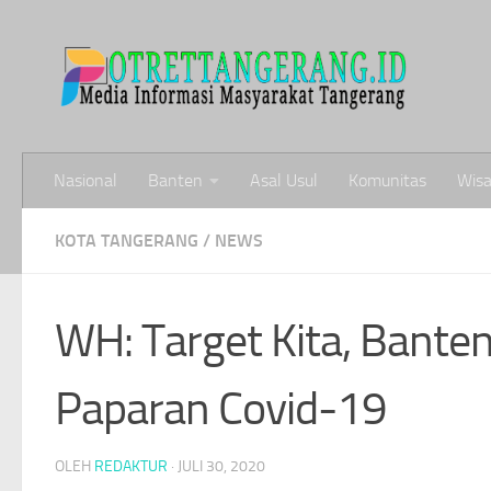
Skip to content
Nasional
Banten
Asal Usul
Komunitas
Wisa
KOTA TANGERANG
/
NEWS
WH: Target Kita, Bante
Paparan Covid-19
OLEH
REDAKTUR
·
JULI 30, 2020