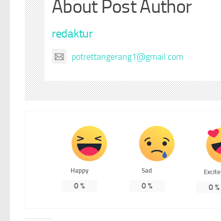
About Post Author
redaktur
potrettangerang1@gmail.com
Happy
Sad
Excit
0
%
0
%
0
%