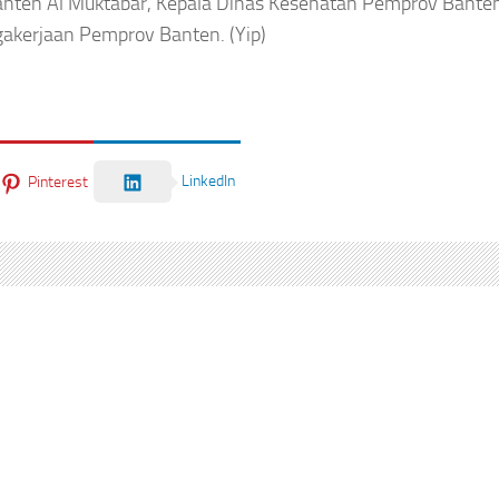
Banten Al Muktabar, Kepala Dinas Kesehatan Pemprov Bante
akerjaan Pemprov Banten. (Yip)
LinkedIn
Pinterest