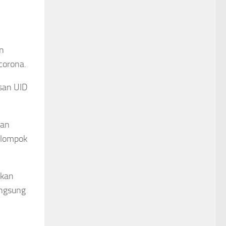
n
corona.
san UID
han
elompok
akan
angsung