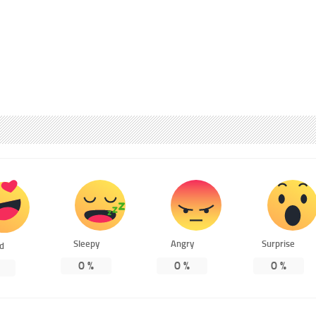
Sleepy
Angry
Surprise
ed
0
%
0
%
0
%