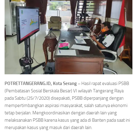
POTRETTANGERANG.ID, Kota Serang –
Hasil rapat evaluasi PSBB
(Pembatasan Sosial Berskala Besar) VI wilayah Tangerang Raya
pada Sabtu (25/7/2020) disepakati, PSBB diperpanjang dengan
mempertimbangkan aspirasi masyarakat, salah satunya ekonomi
tetap berjalan. Mengkoordinasikan dengan daerah lain yang
melaksanakan PSBB karena kasus yang ada di Banten pada saat ini
merupakan kasus yang masuk dari daerah lain.