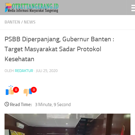
Skip to content
BANTEN
/
NEWS
PSBB Diperpanjang, Gubernur Banten :
Target Masyarakat Sadar Protokol
Kesehatan
OLEH
REDAKTUR
·
JULI 25, 2020
0
0
Read Time:
3 Minute, 9 Second