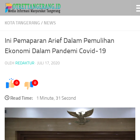
Skip to content
KOTA TANGERANG
/
NEWS
Ini Pemaparan Arief Dalam Pemulihan
Ekonomi Dalam Pandemi Covid-19
OLEH
REDAKTUR
·
JULI 17, 2020
0
0
Read Time:
1 Minute, 31 Second