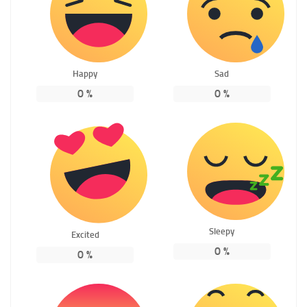
Happy
Sad
0
%
0
%
Sleepy
Excited
0
%
0
%