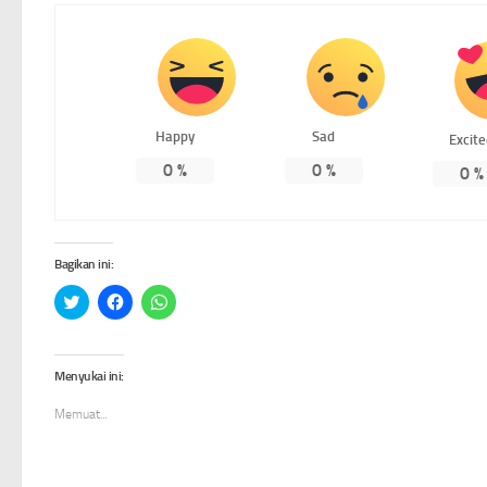
Happy
Sad
Excit
0
%
0
%
0
%
Bagikan ini:
Klik
Klik
Klik
untuk
untuk
untuk
berbagi
membagikan
berbagi
pada
di
di
Twitter(Membuka
Facebook(Membuka
WhatsApp(Membuka
di
di
di
Menyukai ini:
jendela
jendela
jendela
yang
yang
yang
baru)
baru)
baru)
Memuat...