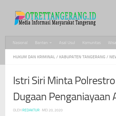
Skip to content
Nasional
Banten
Asal Usul
Komunitas
Wisa
HUKUM DAN KRIMINAL
/
KABUPATEN TANGERANG
/
NE
Istri Siri Minta Polrest
Dugaan Penganiayaan 
OLEH
REDAKTUR
·
MEI 20, 2020