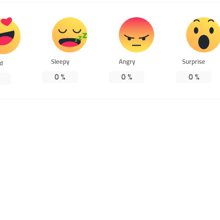
Sleepy
Angry
Surprise
ed
0
%
0
%
0
%