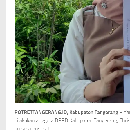
POTRETTANGERANG.ID, Kabupaten Tangerang –
Yan
dilakukan anggota DPRD Kabupaten Tangerang, Chris
proses pengusutan.